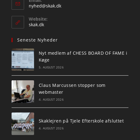
Email:
Opens
nyhed@skak.dk
in
your
Website:
application
skak.dk
Seneste Nyheder
Nyt medlem af CHESS BOARD OF FAME i
Køge
5. AUGUST 2026
Claus Marcussen stopper som
webmaster
4. AUGUST 2026
Skaklejren på Tjele Efterskole afsluttet
4. AUGUST 2026