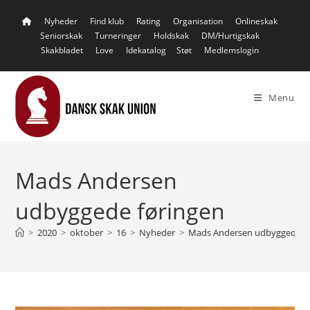
Skip
Nyheder
Find klub
Rating
Organisation
Onlineskak
to
Seniorskak
Turneringer
Holdskak
DM/Hurtigskak
content
Skakbladet
Love
Idekatalog
Støt
Medlemslogin
Menu
Mads Andersen
udbyggede føringen
>
2020
>
oktober
>
16
>
Nyheder
>
Mads Andersen udbyggede fø