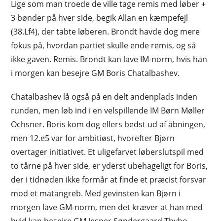
Lige som man troede de ville tage remis med løber +
3 bønder på hver side, begik Allan en kæmpefejl
(38.Lf4), der tabte løberen. Brondt havde dog mere
fokus på, hvordan partiet skulle ende remis, og så
ikke gaven. Remis. Brondt kan lave IM-norm, hvis han
i morgen kan besejre GM Boris Chatalbashev.
Chatalbashev lå også på en delt andenplads inden
runden, men løb ind i en velspillende IM Børn Møller
Ochsner. Boris kom dog ellers bedst ud af åbningen,
men 12.e5 var for ambitiøst, hvorefter Bjørn
overtager initiativet. Et uligefarvet løberslutspil med
to tårne på hver side, er yderst ubehageligt for Boris,
der i tidnøden ikke formår at finde et præcist forsvar
mod et matangreb. Med gevinsten kan Bjørn i
morgen lave GM-norm, men det kræver at han med
hvid kan besejre GM Jesper Søndergaard Thybo.