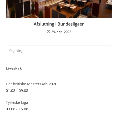
Afslutning i Bundesligaen
29. april 2023
Pre
Es
to
Liveskak
clo
the
sea
Det britiske Mesterskab 2026
pan
01.08 - 09.08
Tyrkiske Liga
03.08 - 15.08