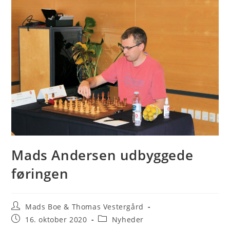
Mads Andersen udbyggede
føringen
Post
Mads Boe & Thomas Vestergård
author:
Post
Post
16. oktober 2020
Nyheder
published:
category: