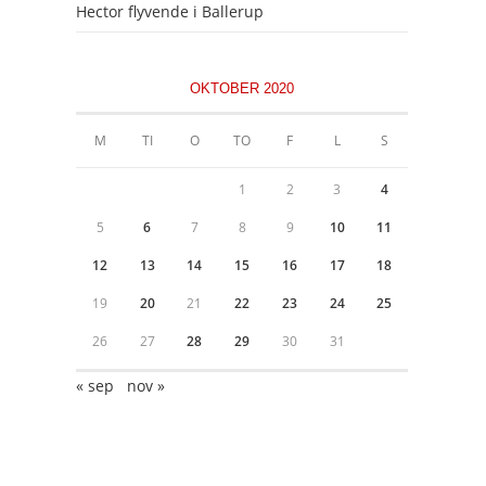
Hector flyvende i Ballerup
OKTOBER 2020
M
TI
O
TO
F
L
S
1
2
3
4
5
6
7
8
9
10
11
12
13
14
15
16
17
18
19
20
21
22
23
24
25
26
27
28
29
30
31
« sep
nov »