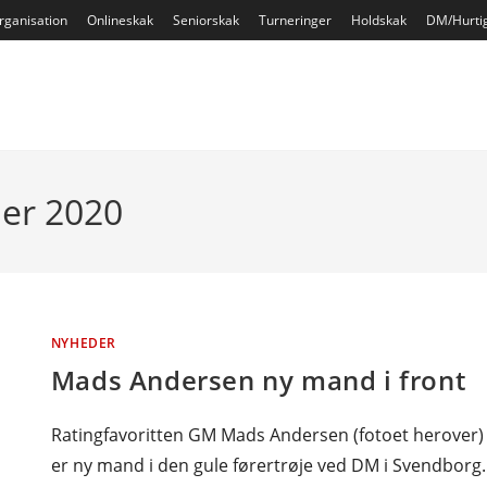
rganisation
Onlineskak
Seniorskak
Turneringer
Holdskak
DM/Hurti
ber 2020
NYHEDER
Mads Andersen ny mand i front
Ratingfavoritten GM Mads Andersen (fotoet herover)
er ny mand i den gule førertrøje ved DM i Svendborg. 