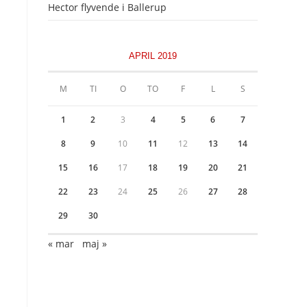
Hector flyvende i Ballerup
APRIL 2019
M
TI
O
TO
F
L
S
1
2
3
4
5
6
7
8
9
10
11
12
13
14
15
16
17
18
19
20
21
22
23
24
25
26
27
28
29
30
« mar
maj »