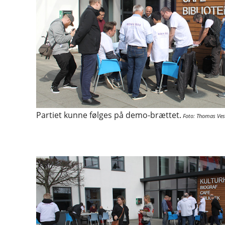
Partiet kunne følges på demo-brættet.
Foto: Thomas Ves