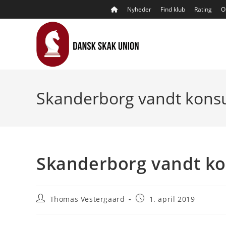
Skip
Nyheder
Find klub
Rating
O
to
content
Skanderborg vandt konsul
Skanderborg vandt ko
Post
Post
Thomas Vestergaard
1. april 2019
author:
published: