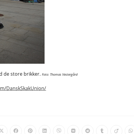
ed de store brikker.
Foto: Thomas Vestergård
om/DanskSkakUnion/
Opens
Opens
Opens
Opens
Opens
Opens
Opens
Opens
Opens
O