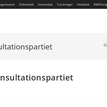
rganisation
Onlineskak
Seniorskak
Turneringer
Holdskak
DM/Hurti
tationspartiet
nsultationspartiet