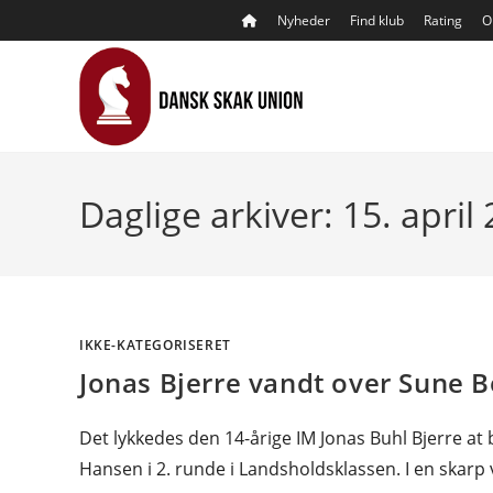
Skip
Nyheder
Find klub
Rating
O
to
content
Daglige arkiver: 15. april
IKKE-KATEGORISERET
Jonas Bjerre vandt over Sune B
Det lykkedes den 14-årige IM Jonas Buhl Bjerre 
Hansen i 2. runde i Landsholdsklassen. I en skarp 