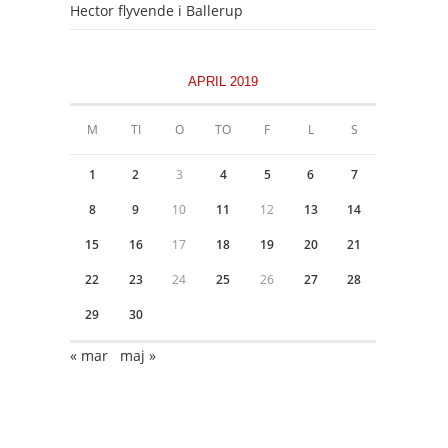
Hector flyvende i Ballerup
APRIL 2019
M
TI
O
TO
F
L
S
1
2
3
4
5
6
7
8
9
10
11
12
13
14
15
16
17
18
19
20
21
22
23
24
25
26
27
28
29
30
« mar
maj »