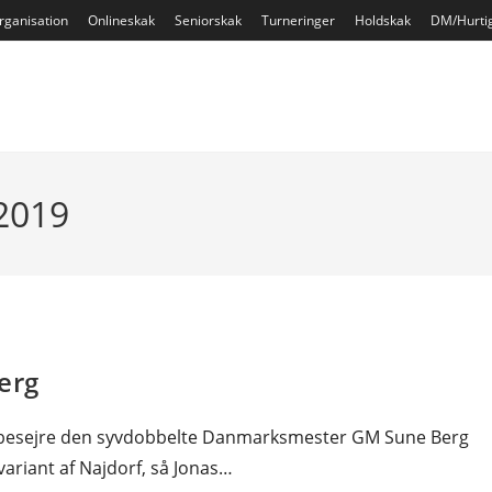
rganisation
Onlineskak
Seniorskak
Turneringer
Holdskak
DM/Hurti
 2019
erg
at besejre den syvdobbelte Danmarksmester GM Sune Berg
variant af Najdorf, så Jonas…