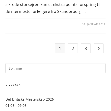
sikrede storsejren kun et ekstra points forspring til
de nærmeste forfølgere fra Skanderborg,…
18. JANUAR 2019
1
2
3
Go to t
Pre
Es
to
Liveskak
clo
the
sea
Det britiske Mesterskab 2026
pan
01.08 - 09.08