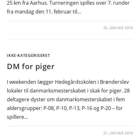
25 km fra Aarhus. Turneringen spilles over 7. runder
fra mandag den 11. februar til…
22. JANUAR 2019
IKKE-KATEGORISERET
DM for piger
I weekenden lægger Hedegårdsskolen i Brønderslev
lokaler til danmarksmesterskabet i skak for piger. 28
deltagere dyster om danmarksmesterskabet i fem
aldersgrupper: P-08, P-10, P-13, P-16 og P-20 – for
spillere…
21. JANUAR 2019