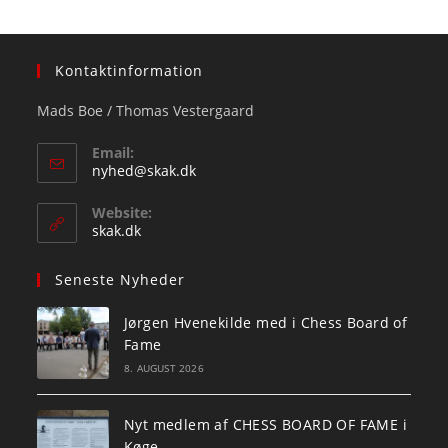
Kontaktinformation
Mads Boe / Thomas Vestergaard
Email:
Opens
nyhed@skak.dk
in
your
Website:
application
skak.dk
Seneste Nyheder
Jørgen Hvenekilde med i Chess Board of
Fame
8. AUGUST 2026
Nyt medlem af CHESS BOARD OF FAME i
Køge