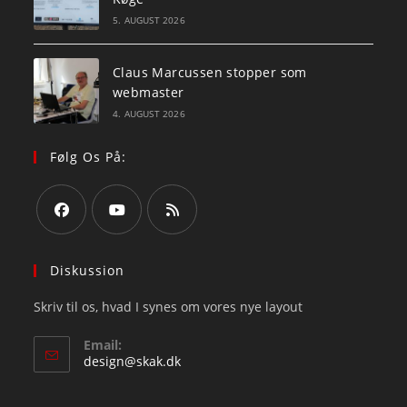
5. AUGUST 2026
Claus Marcussen stopper som
webmaster
4. AUGUST 2026
Følg Os På:
Opens
Opens
Opens
in
in
in
Diskussion
a
a
a
Skriv til os, hvad I synes om vores nye layout
new
new
new
tab
tab
tab
Email:
Opens
design@skak.dk
in
your