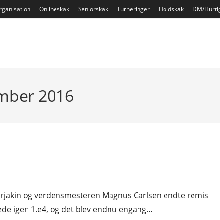
rganisation
Onlineskak
Seniorskak
Turneringer
Holdskak
DM/Hurti
ember 2016
arjakin og verdensmesteren Magnus Carlsen endte remis
illede igen 1.e4, og det blev endnu engang…