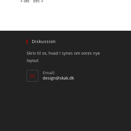
« okt
dec »
Diskussion
Skriv til os, hvad I synes om vores nye
layout
Email:
Opens
design@skak.dk
in
your
application