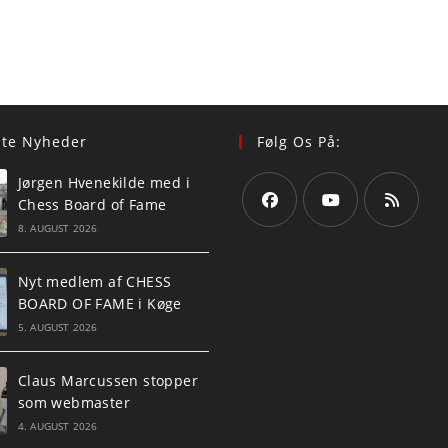
ste Nyheder
Følg Os På:
Jørgen Hvenekilde med i
Chess Board of Fame
8. AUGUST 2026
Opens
Opens
Opens
in
in
in
Nyt medlem af CHESS
a
a
a
BOARD OF FAME i Køge
new
new
new
5. AUGUST 2026
tab
tab
tab
Claus Marcussen stopper
som webmaster
4. AUGUST 2026