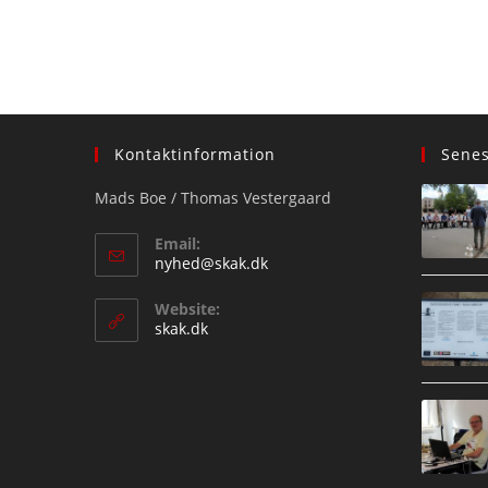
Kontaktinformation
Sene
Mads Boe / Thomas Vestergaard
Email:
Opens
nyhed@skak.dk
in
your
Website:
application
skak.dk