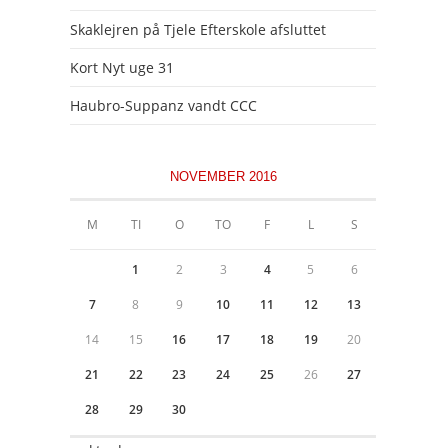
Skaklejren på Tjele Efterskole afsluttet
Kort Nyt uge 31
Haubro-Suppanz vandt CCC
NOVEMBER 2016
M
TI
O
TO
F
L
S
1
2
3
4
5
6
7
8
9
10
11
12
13
14
15
16
17
18
19
20
21
22
23
24
25
26
27
28
29
30