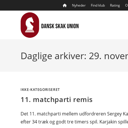
Skip
Nyheder
Find klub
Rating
O
to
content
Daglige arkiver: 29. nov
IKKE-KATEGORISERET
11. matchparti remis
Det 11. matchparti mellem udfordreren Sergey K
efter 34 træk og godt tre timers spil. Karjakin sp