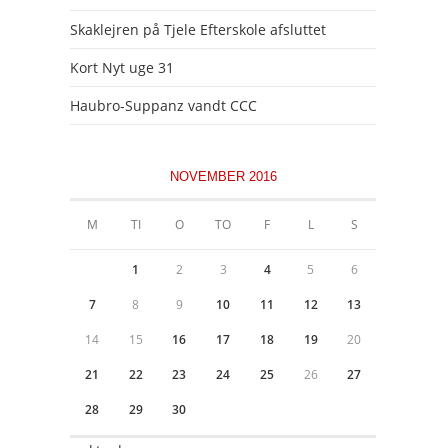
Skaklejren på Tjele Efterskole afsluttet
Kort Nyt uge 31
Haubro-Suppanz vandt CCC
NOVEMBER 2016
M
TI
O
TO
F
L
S
1
2
3
4
5
6
7
8
9
10
11
12
13
14
15
16
17
18
19
20
21
22
23
24
25
26
27
28
29
30