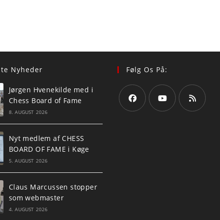
ste Nyheder
Følg Os På:
Jørgen Hvenekilde med i
Chess Board of Fame
8. AUGUST 2026
Opens
Opens
Opens
in
in
in
Nyt medlem af CHESS
a
a
a
BOARD OF FAME i Køge
new
new
new
5. AUGUST 2026
tab
tab
tab
Claus Marcussen stopper
som webmaster
4. AUGUST 2026