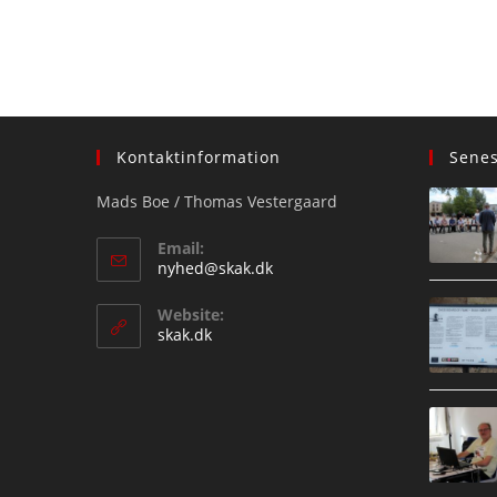
Kontaktinformation
Sene
Mads Boe / Thomas Vestergaard
Email:
Opens
nyhed@skak.dk
in
your
Website:
application
skak.dk