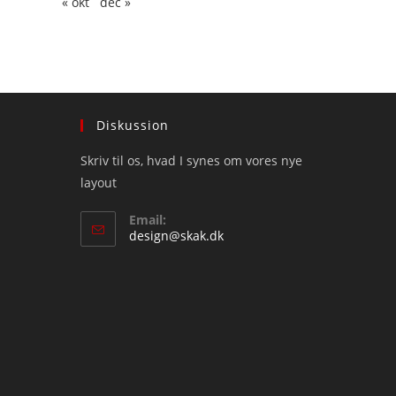
« okt
dec »
Diskussion
Skriv til os, hvad I synes om vores nye
layout
Email:
Opens
design@skak.dk
in
your
application