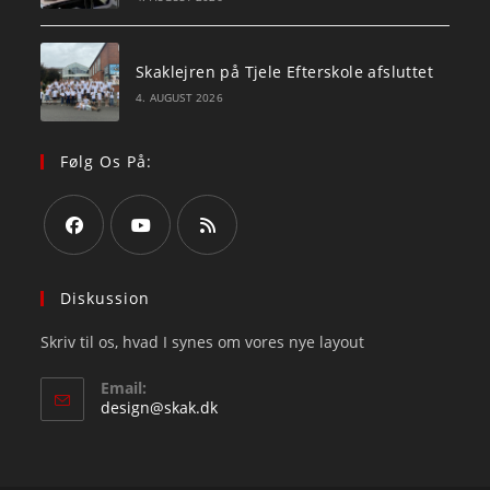
Skaklejren på Tjele Efterskole afsluttet
4. AUGUST 2026
Følg Os På:
Opens
Opens
Opens
in
in
in
Diskussion
a
a
a
Skriv til os, hvad I synes om vores nye layout
new
new
new
tab
tab
tab
Email:
Opens
design@skak.dk
in
your
application