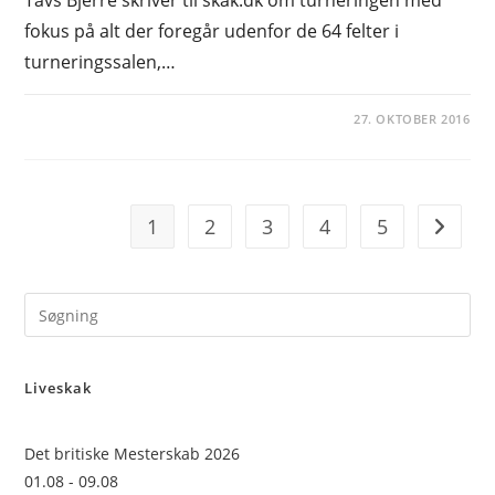
Tavs Bjerre skriver til skak.dk om turneringen med
fokus på alt der foregår udenfor de 64 felter i
turneringssalen,…
27. OKTOBER 2016
1
2
3
4
5
Go to t
Pre
Es
to
Liveskak
clo
the
sea
Det britiske Mesterskab 2026
pan
01.08 - 09.08