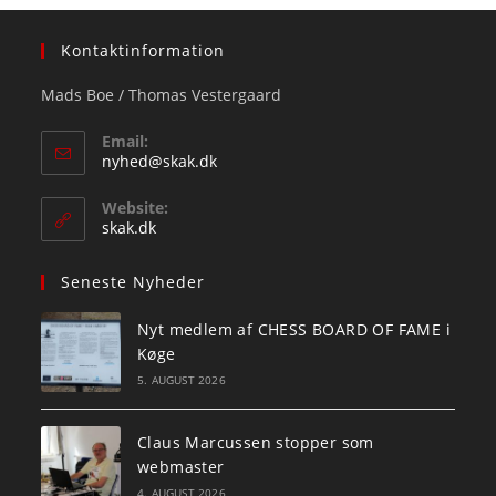
Kontaktinformation
Mads Boe / Thomas Vestergaard
Email:
Opens
nyhed@skak.dk
in
your
Website:
application
skak.dk
Seneste Nyheder
Nyt medlem af CHESS BOARD OF FAME i
Køge
5. AUGUST 2026
Claus Marcussen stopper som
webmaster
4. AUGUST 2026