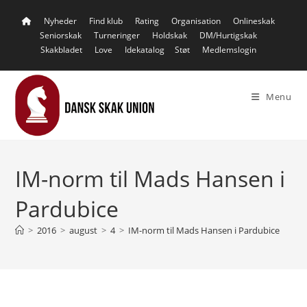
Skip
Nyheder
Find klub
Rating
Organisation
Onlineskak
to
Seniorskak
Turneringer
Holdskak
DM/Hurtigskak
content
Skakbladet
Love
Idekatalog
Støt
Medlemslogin
Menu
IM-norm til Mads Hansen i
Pardubice
>
2016
>
august
>
4
>
IM-norm til Mads Hansen i Pardubice