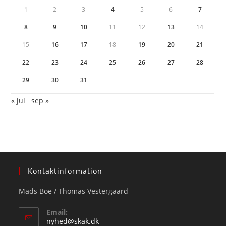
1
2
3
4
5
6
7
8
9
10
11
12
13
14
15
16
17
18
19
20
21
22
23
24
25
26
27
28
29
30
31
« jul
sep »
Kontaktinformation
Mads Boe / Thomas Vestergaard
Email:
Opens
nyhed@skak.dk