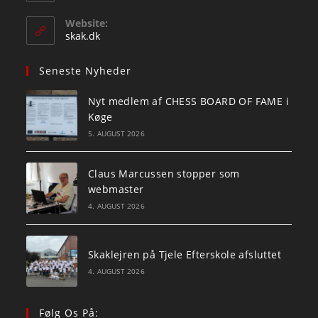
in
your
Website:
application
skak.dk
Seneste Nyheder
Nyt medlem af CHESS BOARD OF FAME i
Køge
5. AUGUST 2026
Claus Marcussen stopper som
webmaster
4. AUGUST 2026
Skaklejren på Tjele Efterskole afsluttet
4. AUGUST 2026
Følg Os På: