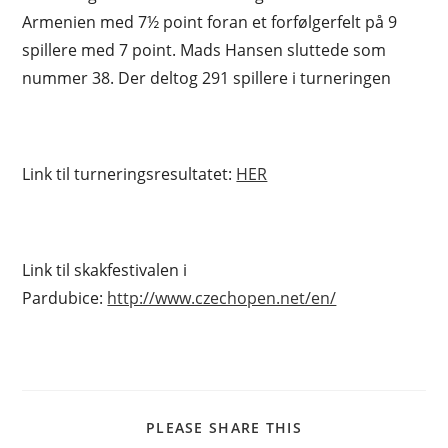
Armenien med 7½ point foran et forfølgerfelt på 9
spillere med 7 point. Mads Hansen sluttede som
nummer 38. Der deltog 291 spillere i turneringen
Link til turneringsresultatet:
HER
Link til skakfestivalen i
Pardubice:
http://www.czechopen.net/en/
SHARE
PLEASE SHARE THIS
THIS