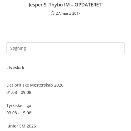
Jesper S. Thybo IM – OPDATERET!
27. marts 2017
Pre
Es
to
Liveskak
clo
the
sea
Det britiske Mesterskab 2026
pan
01.08 - 09.08
Tyrkiske Liga
03.08 - 15.08
Junior EM 2026