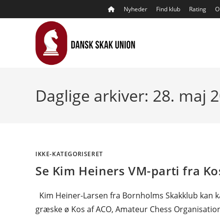
Skip
Nyheder
Find klub
Rating
O
to
content
Daglige arkiver: 28. maj 
IKKE-KATEGORISERET
Se Kim Heiners VM-parti fra Ko
Kim Heiner-Larsen fra Bornholms Skakklub kan ka
græske ø Kos af ACO, Amateur Chess Organisation