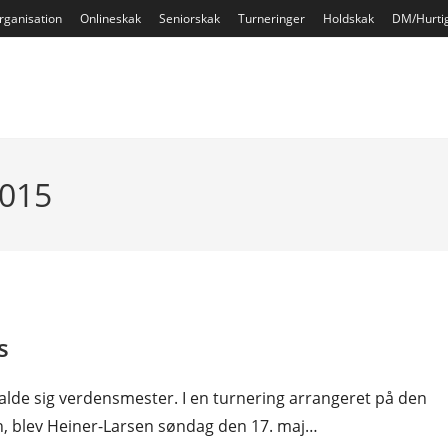
rganisation
Onlineskak
Seniorskak
Turneringer
Holdskak
DM/Hurti
2015
s
lde sig verdensmester. I en turnering arrangeret på den
, blev Heiner-Larsen søndag den 17. maj…