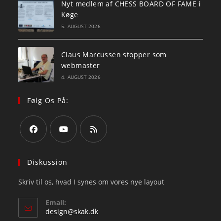
Nyt medlem af CHESS BOARD OF FAME i
Køge
5. AUGUST 2026
Claus Marcussen stopper som
webmaster
4. AUGUST 2026
Følg Os På:
Opens
Opens
Opens
in
in
in
Diskussion
a
a
a
Skriv til os, hvad I synes om vores nye layout
new
new
new
tab
tab
tab
Email:
Opens
design@skak.dk
in