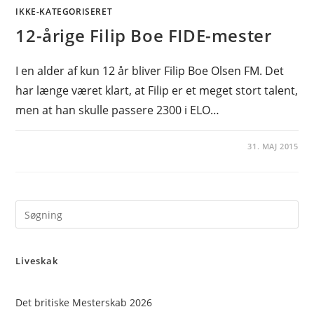
IKKE-KATEGORISERET
12-årige Filip Boe FIDE-mester
I en alder af kun 12 år bliver Filip Boe Olsen FM. Det
har længe været klart, at Filip er et meget stort talent,
men at han skulle passere 2300 i ELO…
31. MAJ 2015
Pre
Es
to
Liveskak
clo
the
sea
Det britiske Mesterskab 2026
pan