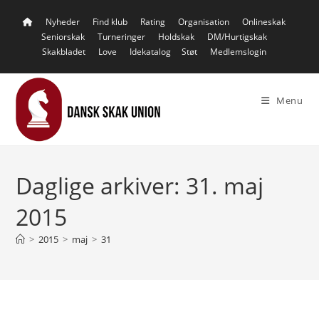
Skip
Nyheder
Find klub
Rating
Organisation
Onlineskak
to
Seniorskak
Turneringer
Holdskak
DM/Hurtigskak
content
Skakbladet
Love
Idekatalog
Støt
Medlemslogin
Menu
Daglige arkiver: 31. maj
2015
>
2015
>
maj
>
31