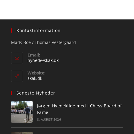
Kontaktinformation
Mads Boe / Thomas Vestergaard
Email:
Opens
nyhed@skak.dk
in
your
Website:
application
skak.dk
Seneste Nyheder
Jørgen Hvenekilde med i Chess Board of
Fame
8. AUGUST 2026