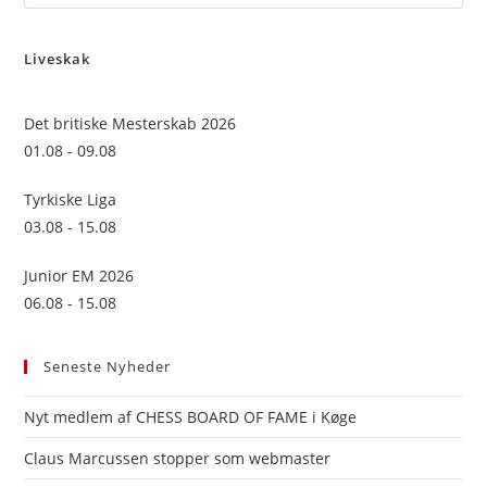
Es
to
Liveskak
clo
the
sea
Det britiske Mesterskab 2026
pan
01.08 - 09.08
Tyrkiske Liga
03.08 - 15.08
Junior EM 2026
06.08 - 15.08
Seneste Nyheder
Nyt medlem af CHESS BOARD OF FAME i Køge
Claus Marcussen stopper som webmaster