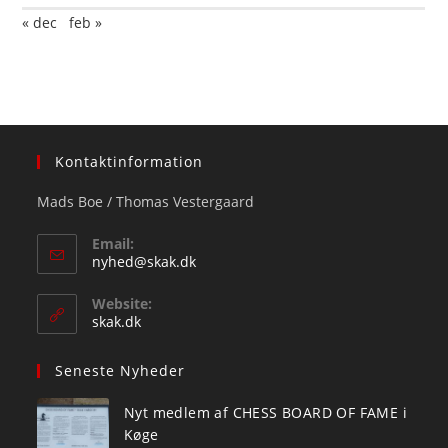
« dec
feb »
Kontaktinformation
Mads Boe / Thomas Vestergaard
Email:
Opens
nyhed@skak.dk
in
your
Website:
application
skak.dk
Seneste Nyheder
Nyt medlem af CHESS BOARD OF FAME i
Køge