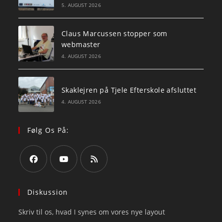
5. AUGUST 2026
Claus Marcussen stopper som
webmaster
4. AUGUST 2026
Skaklejren på Tjele Efterskole afsluttet
4. AUGUST 2026
Følg Os På:
Opens
Opens
Opens
in
in
in
Diskussion
a
a
a
Skriv til os, hvad I synes om vores nye layout
new
new
new