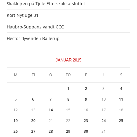
Skaklejren på Tjele Efterskole afsluttet
Kort Nyt uge 31
Haubro-Suppanz vandt CCC
Hector flyvende i Ballerup
JANUAR 2015
M
TI
O
TO
F
L
S
1
2
3
4
5
6
7
8
9
10
11
12
13
14
15
16
17
18
19
20
21
22
23
24
25
26
27
28
29
30
31