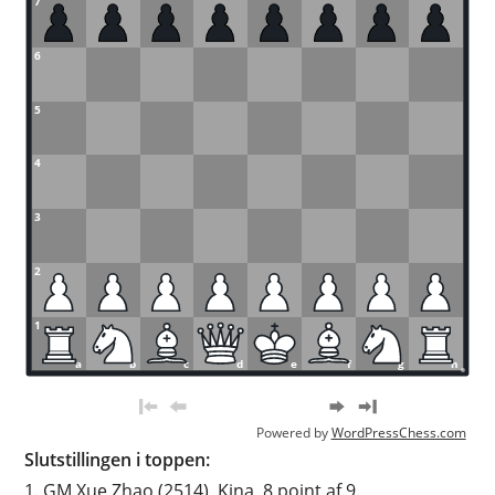
7
6
5
4
3
2
1
a
b
c
d
e
f
g
h
Powered by
WordPressChess.com
Slutstillingen i toppen:
1. GM Xue Zhao (2514), Kina, 8 point af 9.