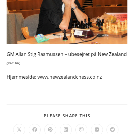
GM Allan Stig Rasmussen – ubesejret på New Zealand
(foto: thv)
Hjemmeside:
www.newzealandchess.co.nz
SHARE
PLEASE SHARE THIS
THIS
CONTENT
Opens
Opens
Opens
Opens
Opens
Opens
Opens