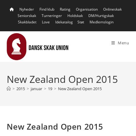
Skip
Nyheder
Find klub
Rating
Organisation
Onlineskak
to
Seniorskak
Turneringer
Holdskak
DM/Hurtigskak
content
Skakbladet
Love
Idekatalog
Støt
Medlemslogin
Menu
New Zealand Open 2015
>
2015
>
januar
>
19
>
New Zealand Open 2015
New Zealand Open 2015