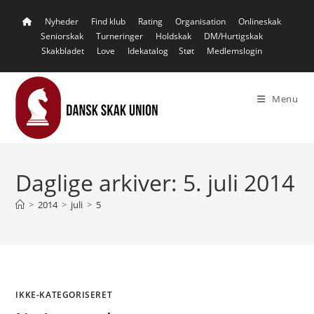
Skip
Nyheder
Find klub
Rating
Organisation
Onlineskak
to
Seniorskak
Turneringer
Holdskak
DM/Hurtigskak
content
Skakbladet
Love
Idekatalog
Støt
Medlemslogin
Menu
Daglige arkiver: 5. juli 2014
>
2014
>
juli
>
5
IKKE-KATEGORISERET