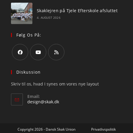
Skaklejren på Tjele Efterskole afsluttet
4. AUGUST 2026
Følg Os På:
Opens
Opens
Opens
in
in
in
Diskussion
a
a
a
Skriv til os, hvad I synes om vores nye layout
new
new
new
tab
tab
tab
Email:
Opens
design@skak.dk
in
your
application
Copyright 2026 - Dansk Skak Union
Privatlivspolitik