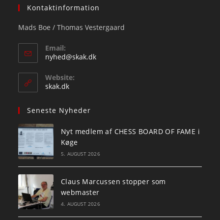
Kontaktinformation
Mads Boe / Thomas Vestergaard
Email:
Opens
nyhed@skak.dk
in
your
Website:
application
skak.dk
Seneste Nyheder
Nyt medlem af CHESS BOARD OF FAME i
Køge
5. AUGUST 2026
Claus Marcussen stopper som
webmaster
4. AUGUST 2026