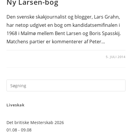
Ny Larsen-bog
Den svenske skakjournalist og blogger, Lars Grahn,
har netop udgivet en bog om kandidatsemifinalen i
1968 i Malmø mellem Bent Larsen og Boris Spasskij.
Matchens partier er kommenterer af Peter…
5. JULI 2014
Pre
Es
to
Liveskak
clo
the
sea
Det britiske Mesterskab 2026
pan
01.08 - 09.08