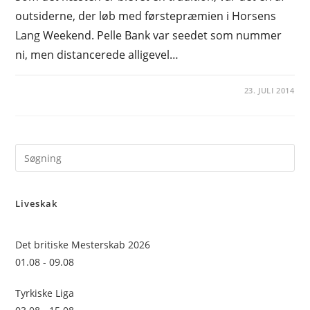
outsiderne, der løb med førstepræmien i Horsens
Lang Weekend. Pelle Bank var seedet som nummer
ni, men distancerede alligevel…
23. JULI 2014
Pre
Es
to
Liveskak
clo
the
sea
Det britiske Mesterskab 2026
pan
01.08 - 09.08
Tyrkiske Liga