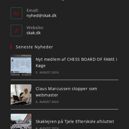
Email:
Opens
nyhed@skak.dk
in
your
Website:
application
skak.dk
Seneste Nyheder
Nyt medlem af CHESS BOARD OF FAME i
Køge
5. AUGUST 2026
Claus Marcussen stopper som
webmaster
4. AUGUST 2026
Skaklejren på Tjele Efterskole afsluttet
4. AUGUST 2026