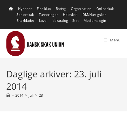
Skip
Nyheder
Find klub
Rating
Organisation
Onlineskak
to
Seniorskak
Turneringer
Holdskak
DM/Hurtigskak
content
Skakbladet
Love
Idekatalog
Støt
Medlemslogin
Menu
Daglige arkiver: 23. juli
2014
>
2014
>
juli
>
23