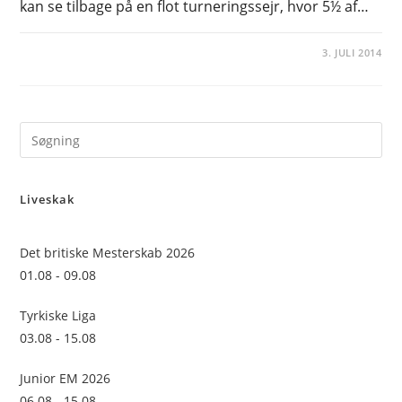
kan se tilbage på en flot turneringssejr, hvor 5½ af…
3. JULI 2014
Pre
Es
to
Liveskak
clo
the
sea
Det britiske Mesterskab 2026
pan
01.08 - 09.08
Tyrkiske Liga
03.08 - 15.08
Junior EM 2026
06.08 - 15.08