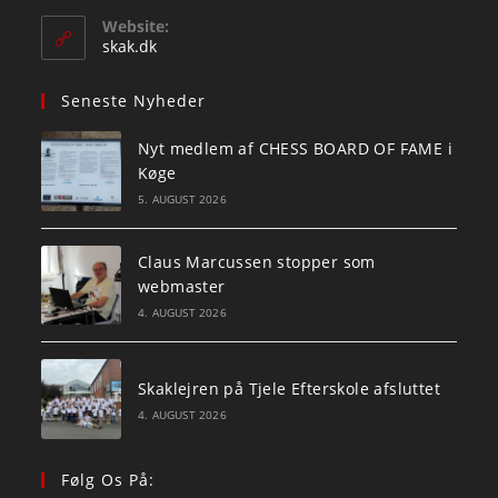
your
Website:
application
skak.dk
Seneste Nyheder
Nyt medlem af CHESS BOARD OF FAME i
Køge
5. AUGUST 2026
Claus Marcussen stopper som
webmaster
4. AUGUST 2026
Skaklejren på Tjele Efterskole afsluttet
4. AUGUST 2026
Følg Os På: