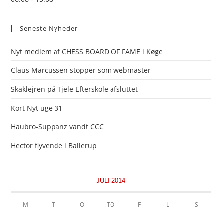
Seneste Nyheder
Nyt medlem af CHESS BOARD OF FAME i Køge
Claus Marcussen stopper som webmaster
Skaklejren på Tjele Efterskole afsluttet
Kort Nyt uge 31
Haubro-Suppanz vandt CCC
Hector flyvende i Ballerup
JULI 2014
M
TI
O
TO
F
L
S