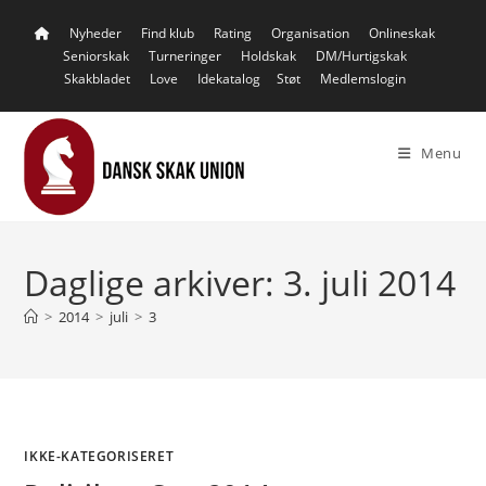
Skip
Nyheder
Find klub
Rating
Organisation
Onlineskak
to
Seniorskak
Turneringer
Holdskak
DM/Hurtigskak
content
Skakbladet
Love
Idekatalog
Støt
Medlemslogin
Menu
Daglige arkiver: 3. juli 2014
>
2014
>
juli
>
3
IKKE-KATEGORISERET