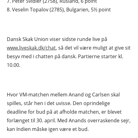
7. Peter Svidler (2758), Rusland, 6 point
8. Veselin Topalov (2785), Bulgarien, 5½ point
Dansk Skak Union viser sidste runde live på
www.liveskak.dk/chat
, så det vil være muligt at give sit
besyv med i chatten på dansk. Partierne starter kl.
10.00.
Hvor VM-matchen mellem Anand og Carlsen skal
spilles, står hen i det uvisse. Den oprindelige
deadline for bud på at afholde matchen, er blevet
forlænget til 30. april. Med Anands overraskende sejr,
kan Indien måske igen være et bud.