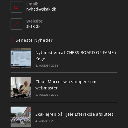
Email:
Opens
nyhed@skak.dk
in
your
Website:
application
skak.dk
Seneste Nyheder
Nyt medlem af CHESS BOARD OF FAME i
Køge
5. AUGUST 2026
Claus Marcussen stopper som
webmaster
4. AUGUST 2026
Skaklejren på Tjele Efterskole afsluttet
4. AUGUST 2026