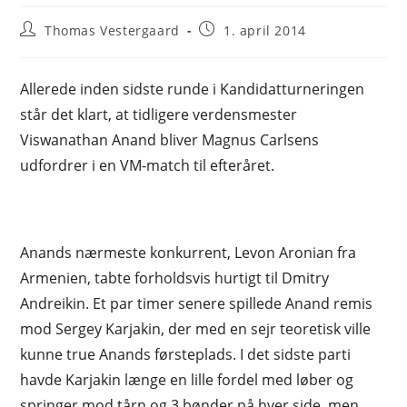
Post
Post
Thomas Vestergaard
1. april 2014
author:
published:
Allerede inden sidste runde i Kandidatturneringen
står det klart, at tidligere verdensmester
Viswanathan Anand bliver Magnus Carlsens
udfordrer i en VM-match til efteråret.
Anands nærmeste konkurrent, Levon Aronian fra
Armenien, tabte forholdsvis hurtigt til Dmitry
Andreikin. Et par timer senere spillede Anand remis
mod Sergey Karjakin, der med en sejr teoretisk ville
kunne true Anands førsteplads. I det sidste parti
havde Karjakin længe en lille fordel med løber og
springer mod tårn og 3 bønder på hver side, men