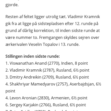
gjorde.
Resten af feltet ligger utrolig tæt. Vladimir Kramnik
gik fra at ligge på sidstepladsen efter 12. runde på
grund af dårlig korrektion, til inden sidste runde at
være nummer to. Fremgangen skyldes sejren over
ærkerivalen Veselin Topalov i 13. runde.
Stillingen inden sidste runde:
1. Viswanathan Anand (2770), Indien, 8 point
2. Vladimir Kramnik (2787), Rusland, 6½ point
3. Dmitry Andreikin (2709), Rusland, 6½ point
4. Shakhriyar Mamedyarov (2757), Aserbajdsjan, 6½
point
4. Levon Aronian (2830), Armenien, 6½ point
6. Sergey Karjakin (2766), Rusland, 6½ point