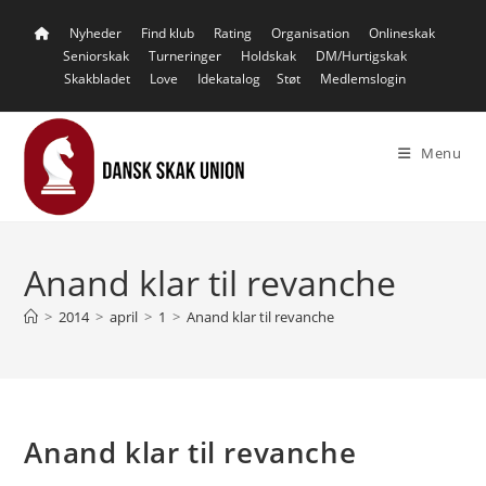
Skip
Nyheder
Find klub
Rating
Organisation
Onlineskak
to
Seniorskak
Turneringer
Holdskak
DM/Hurtigskak
content
Skakbladet
Love
Idekatalog
Støt
Medlemslogin
Menu
Anand klar til revanche
>
2014
>
april
>
1
>
Anand klar til revanche
Anand klar til revanche