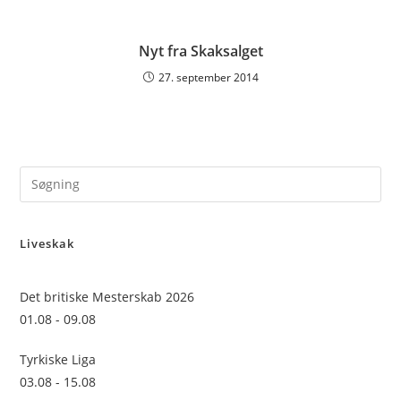
Nyt fra Skaksalget
27. september 2014
Pre
Es
to
Liveskak
clo
the
sea
Det britiske Mesterskab 2026
pan
01.08 - 09.08
Tyrkiske Liga
03.08 - 15.08