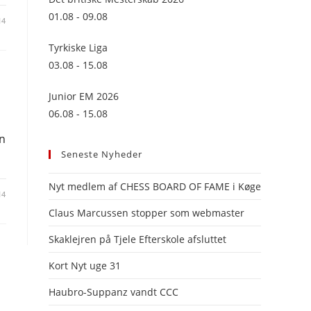
panel.
01.08 - 09.08
14
Tyrkiske Liga
03.08 - 15.08
Junior EM 2026
06.08 - 15.08
an
Seneste Nyheder
Nyt medlem af CHESS BOARD OF FAME i Køge
14
Claus Marcussen stopper som webmaster
Skaklejren på Tjele Efterskole afsluttet
Kort Nyt uge 31
Haubro-Suppanz vandt CCC