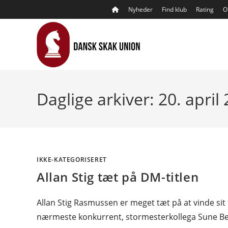
Skip
Nyheder
Find klub
Rating
O
to
content
Daglige arkiver: 20. april
IKKE-KATEGORISERET
Allan Stig tæt på DM-titlen
Allan Stig Rasmussen er meget tæt på at vinde si
nærmeste konkurrent, stormesterkollega Sune Be