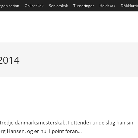
rganisation
Onlineskak
Seniorskak
Turneringer
Holdskak
DM/Hurti
 2014
t tredje danmarksmesterskab. I ottende runde slog han sin
rg Hansen, og er nu 1 point foran…