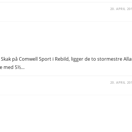
20. APRIL 20
Skak på Comwell Sport i Rebild, ligger de to stormestre All
ide med 5½…
20. APRIL 20