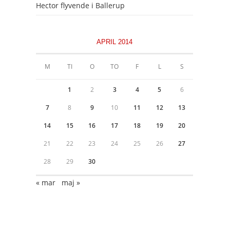
Hector flyvende i Ballerup
APRIL 2014
M
TI
O
TO
F
L
S
1
2
3
4
5
6
7
8
9
10
11
12
13
14
15
16
17
18
19
20
21
22
23
24
25
26
27
28
29
30
« mar
maj »