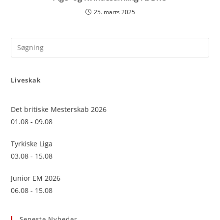
25. marts 2025
Pre
Es
to
Liveskak
clo
the
sea
Det britiske Mesterskab 2026
pan
01.08 - 09.08
Tyrkiske Liga
03.08 - 15.08
Junior EM 2026
06.08 - 15.08
Seneste Nyheder