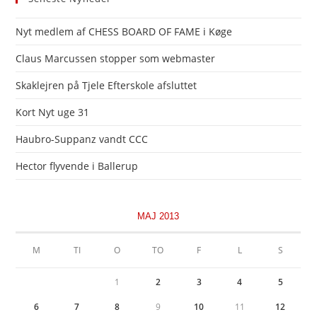
Nyt medlem af CHESS BOARD OF FAME i Køge
Claus Marcussen stopper som webmaster
Skaklejren på Tjele Efterskole afsluttet
Kort Nyt uge 31
Haubro-Suppanz vandt CCC
Hector flyvende i Ballerup
MAJ 2013
M
TI
O
TO
F
L
S
1
2
3
4
5
6
7
8
9
10
11
12