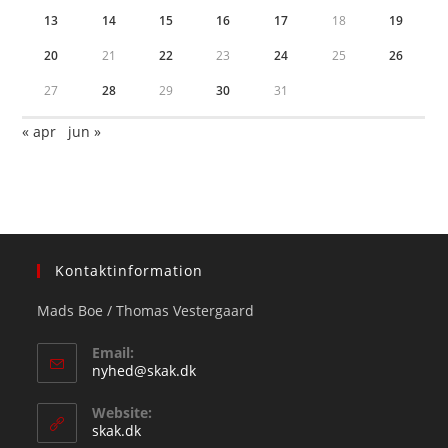
13
14
15
16
17
18
19
20
21
22
23
24
25
26
27
28
29
30
31
« apr
jun »
Kontaktinformation
Mads Boe / Thomas Vestergaard
Email:
Opens
nyhed@skak.dk
in
your
Website:
application
skak.dk