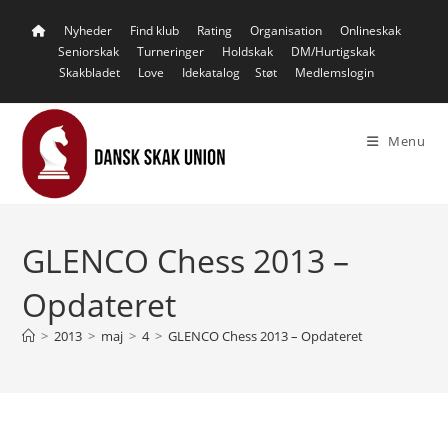
Skip
Nyheder
Find klub
Rating
Organisation
Onlineskak
to
Seniorskak
Turneringer
Holdskak
DM/Hurtigskak
content
Skakbladet
Love
Idekatalog
Støt
Medlemslogin
Menu
GLENCO Chess 2013 –
Opdateret
>
2013
>
maj
>
4
>
GLENCO Chess 2013 – Opdateret