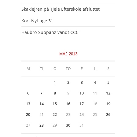
Skaklejren på Tjele Efterskole afsluttet
Kort Nyt uge 31
Haubro-Suppanz vandt CCC
MAJ 2013
M
TI
O
TO
F
L
S
1
2
3
4
5
6
7
8
9
10
11
12
13
14
15
16
17
18
19
20
21
22
23
24
25
26
27
28
29
30
31