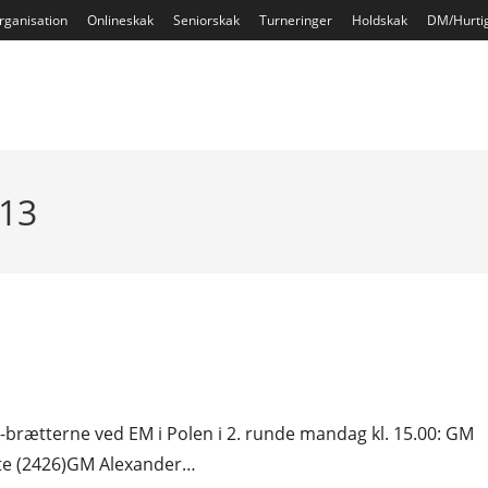
rganisation
Onlineskak
Seniorskak
Turneringer
Holdskak
DM/Hurti
013
e-brætterne ved EM i Polen i 2. runde mandag kl. 15.00: GM
tte (2426)GM Alexander…