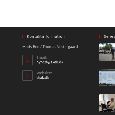
Kontaktinformation
Sene
Mads Boe / Thomas Vestergaard
Email:
Opens
nyhed@skak.dk
in
your
Website:
application
skak.dk