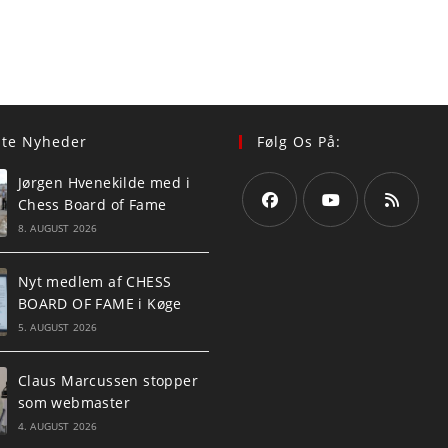
ste Nyheder
Følg Os På:
Jørgen Hvenekilde med i
Chess Board of Fame
8. AUGUST 2026
Opens
Opens
Opens
in
in
in
Nyt medlem af CHESS
a
a
a
BOARD OF FAME i Køge
new
new
new
5. AUGUST 2026
tab
tab
tab
Claus Marcussen stopper
som webmaster
4. AUGUST 2026