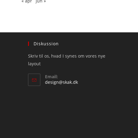
« apr
jun »
Diskussion
Skriv til os, hvad I synes om vores nye
layout
Email:
Opens
design@skak.dk
in
your
application