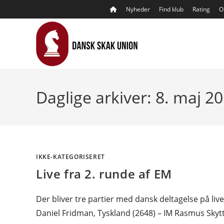
Skip
Nyheder
Find klub
Rating
O
to
content
Daglige arkiver: 8. maj 2
IKKE-KATEGORISERET
Live fra 2. runde af EM
Der bliver tre partier med dansk deltagelse på liv
Daniel Fridman, Tyskland (2648) – IM Rasmus Sky