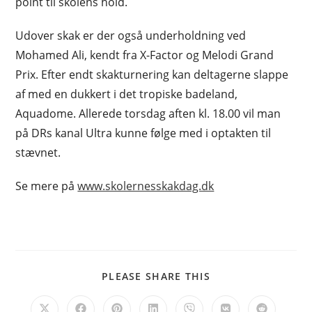
point til skolens hold.
Udover skak er der også underholdning ved
Mohamed Ali, kendt fra X-Factor og Melodi Grand
Prix. Efter endt skakturnering kan deltagerne slappe
af med en dukkert i det tropiske badeland,
Aquadome. Allerede torsdag aften kl. 18.00 vil man
på DRs kanal Ultra kunne følge med i optakten til
stævnet.
Se mere på
www.skolernesskakdag.dk
SHARE
PLEASE SHARE THIS
THIS
CONTENT