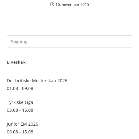
16. november 2015
Pre
Es
to
Liveskak
clo
the
sea
Det britiske Mesterskab 2026
pan
01.08 - 09.08
Tyrkiske Liga
03.08 - 15.08
Junior EM 2026
06.08 - 15.08