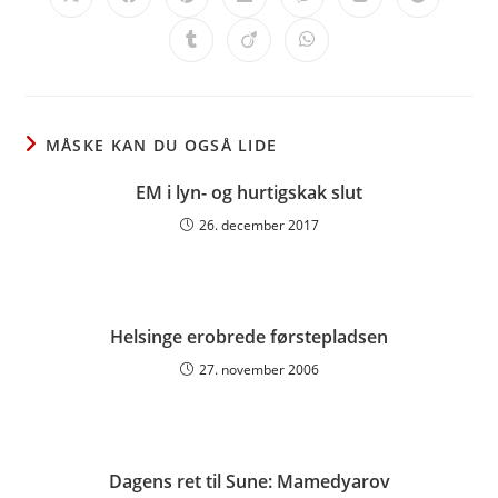
Opens
Opens
Opens
Opens
Opens
Opens
Opens
in
in
in
in
in
in
in
a
a
a
a
a
a
a
Opens
Opens
Opens
new
new
new
new
new
new
new
in
in
in
window
window
window
window
window
window
window
a
a
a
new
new
new
window
window
window
MÅSKE KAN DU OGSÅ LIDE
EM i lyn- og hurtigskak slut
26. december 2017
Helsinge erobrede førstepladsen
27. november 2006
Dagens ret til Sune: Mamedyarov