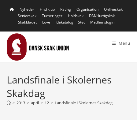
Skip
Nyheder
Find klub
Rating
Organisation
Onlineskak
to
Seniorskak
Turneringer
Holdskak
DM/Hurtigskak
content
Skakbladet
Love
Idekatalog
Støt
Medlemslogin
Menu
Landsfinale i Skolernes
Skakdag
>
2013
>
april
>
12
>
Landsfinale i Skolernes Skakdag