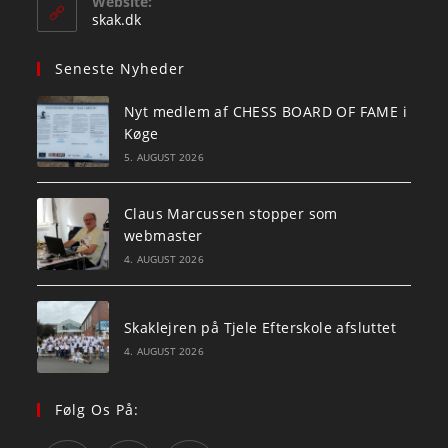
Website:
application
skak.dk
Seneste Nyheder
Nyt medlem af CHESS BOARD OF FAME i
Køge
5. AUGUST 2026
Claus Marcussen stopper som
webmaster
4. AUGUST 2026
Skaklejren på Tjele Efterskole afsluttet
4. AUGUST 2026
Følg Os På: