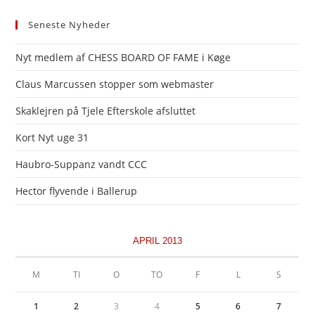
Seneste Nyheder
Nyt medlem af CHESS BOARD OF FAME i Køge
Claus Marcussen stopper som webmaster
Skaklejren på Tjele Efterskole afsluttet
Kort Nyt uge 31
Haubro-Suppanz vandt CCC
Hector flyvende i Ballerup
APRIL 2013
M
TI
O
TO
F
L
S
1
2
3
4
5
6
7