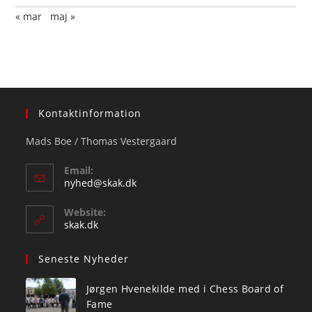
« mar
maj »
Kontaktinformation
Mads Boe / Thomas Vestergaard
Email:
Opens
nyhed@skak.dk
in
your
Website:
application
skak.dk
Seneste Nyheder
Jørgen Hvenekilde med i Chess Board of
Fame