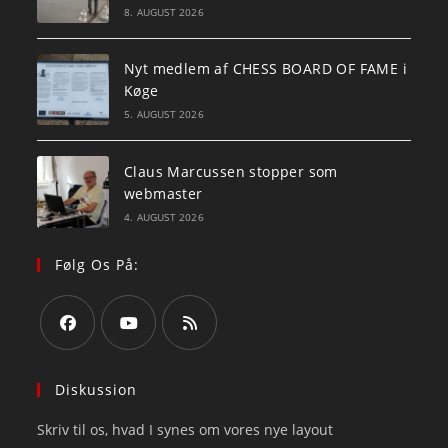
8. AUGUST 2026
Nyt medlem af CHESS BOARD OF FAME i
Køge
5. AUGUST 2026
Claus Marcussen stopper som
webmaster
4. AUGUST 2026
Følg Os På:
Opens
Opens
Opens
in
in
in
Diskussion
a
a
a
Skriv til os, hvad I synes om vores nye layout
new
new
new