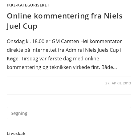
IKKE-KATEGORISERET
Online kommentering fra Niels
Juel Cup
Onsdag kl. 18.00 er GM Carsten Høi kommentator
direkte på internettet fra Admiral Niels Juels Cup i
Køge. Tirsdag var første dag med online
kommentering og teknikken virkede fint. Både…
27. APRIL 2013
Pre
Es
to
Liveskak
clo