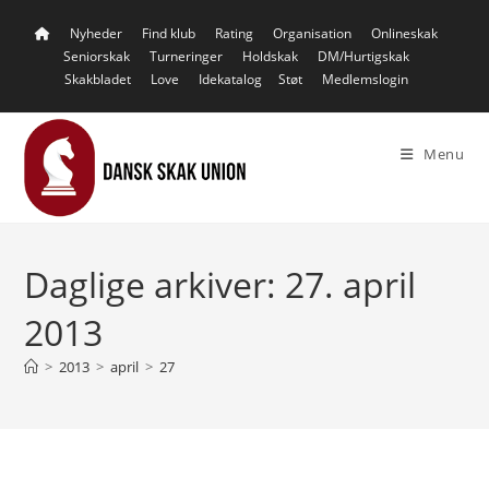
Skip
Nyheder
Find klub
Rating
Organisation
Onlineskak
to
Seniorskak
Turneringer
Holdskak
DM/Hurtigskak
content
Skakbladet
Love
Idekatalog
Støt
Medlemslogin
Menu
Daglige arkiver: 27. april
2013
>
2013
>
april
>
27