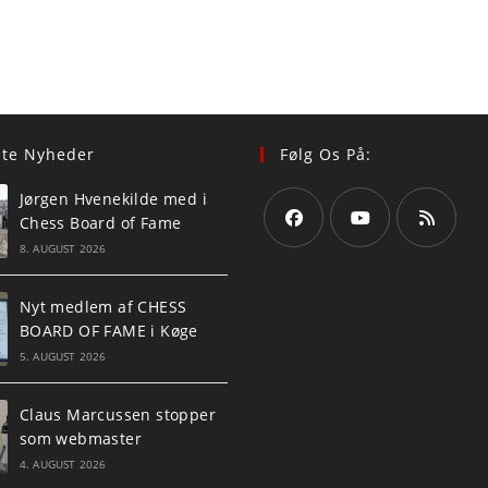
ste Nyheder
Følg Os På:
Jørgen Hvenekilde med i
Chess Board of Fame
8. AUGUST 2026
Opens
Opens
Opens
in
in
in
Nyt medlem af CHESS
a
a
a
BOARD OF FAME i Køge
new
new
new
5. AUGUST 2026
tab
tab
tab
Claus Marcussen stopper
som webmaster
4. AUGUST 2026