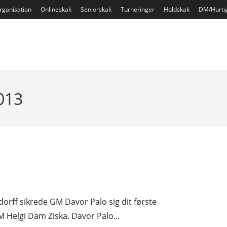
rganisation
Onlineskak
Seniorskak
Turneringer
Holdskak
DM/Hurti
2013
rff sikrede GM Davor Palo sig dit første
M Helgi Dam Ziska. Davor Palo…