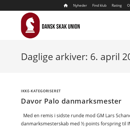
Skip
Nyheder
Find klub
Rating
O
to
content
Daglige arkiver: 6. april 
IKKE-KATEGORISERET
Davor Palo danmarksmester
Med en remis i sidste runde mod GM Lars Schando
danmarksmesterskab med ½ points forspring til I