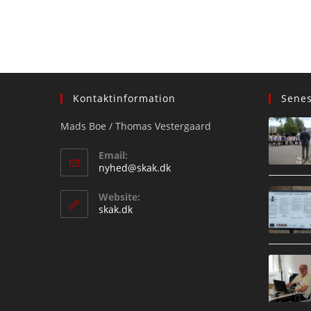
Kontaktinformation
Sene
Mads Boe / Thomas Vestergaard
Email:
Opens
nyhed@skak.dk
in
your
Website:
application
skak.dk