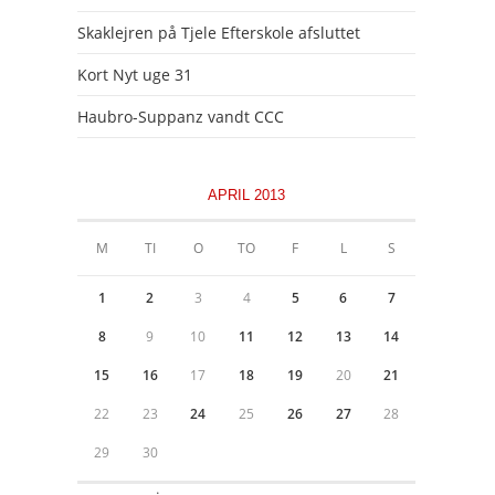
Skaklejren på Tjele Efterskole afsluttet
Kort Nyt uge 31
Haubro-Suppanz vandt CCC
APRIL 2013
M
TI
O
TO
F
L
S
1
2
3
4
5
6
7
8
9
10
11
12
13
14
15
16
17
18
19
20
21
22
23
24
25
26
27
28
29
30