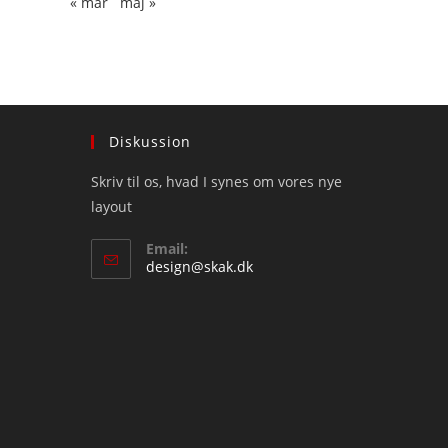
« mar
maj »
Diskussion
Skriv til os, hvad I synes om vores nye
layout
Email:
Opens
design@skak.dk
in
your
application