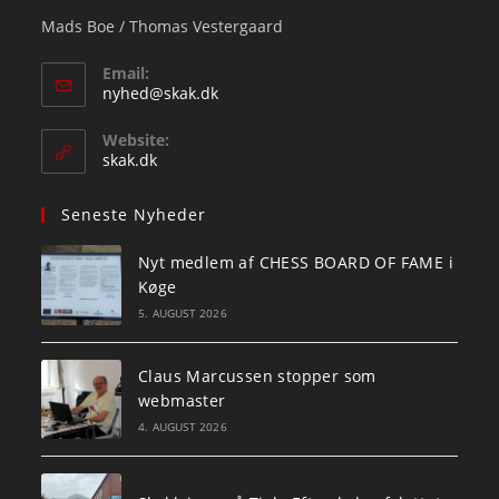
Mads Boe / Thomas Vestergaard
Email:
Opens
nyhed@skak.dk
in
your
Website:
application
skak.dk
Seneste Nyheder
Nyt medlem af CHESS BOARD OF FAME i
Køge
5. AUGUST 2026
Claus Marcussen stopper som
webmaster
4. AUGUST 2026