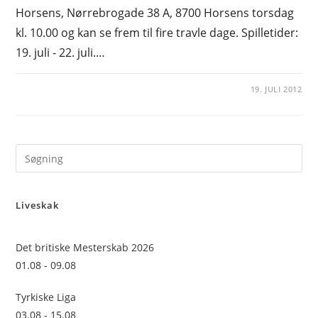
Horsens, Nørrebrogade 38 A, 8700 Horsens torsdag
kl. 10.00 og kan se frem til fire travle dage. Spilletider:
19. juli - 22. juli.…
19. JULI 2012
Pre
Es
to
Liveskak
clo
the
sea
Det britiske Mesterskab 2026
pan
01.08 - 09.08
Tyrkiske Liga
03.08 - 15.08