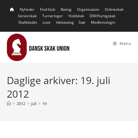
Skip
Nyheder
Find klub
Rating
Organisation
Onlineskak
to
Seniorskak
Turneringer
Holdskak
DM/Hurtigskak
content
Skakbladet
Love
Idekatalog
Støt
Medlemslogin
Menu
Daglige arkiver: 19. juli
2012
>
2012
>
juli
>
19