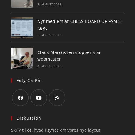
8. AUGUST 2026
Nyt medlem af CHESS BOARD OF FAME i
Køge
5. AUGUST 2026
Claus Marcussen stopper som
webmaster
4. AUGUST 2026
Følg Os På:
Opens
Opens
Opens
in
in
in
Diskussion
a
a
a
Skriv til os, hvad I synes om vores nye layout
new
new
new