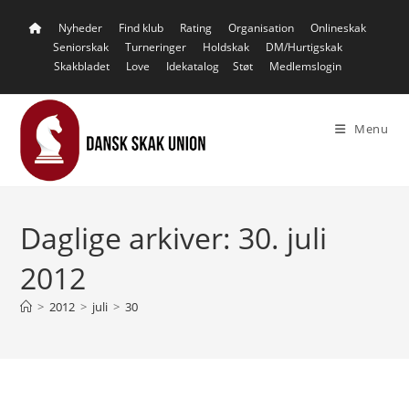
Skip
Nyheder
Find klub
Rating
Organisation
Onlineskak
to
Seniorskak
Turneringer
Holdskak
DM/Hurtigskak
content
Skakbladet
Love
Idekatalog
Støt
Medlemslogin
Menu
Daglige arkiver: 30. juli
2012
>
2012
>
juli
>
30