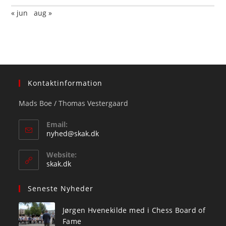
« jun
aug »
Kontaktinformation
Mads Boe / Thomas Vestergaard
Email:
Opens
nyhed@skak.dk
in
your
Website:
application
skak.dk
Seneste Nyheder
Jørgen Hvenekilde med i Chess Board of
Fame