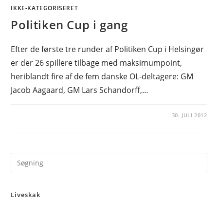
IKKE-KATEGORISERET
Politiken Cup i gang
Efter de første tre runder af Politiken Cup i Helsingør
er der 26 spillere tilbage med maksimumpoint,
heriblandt fire af de fem danske OL-deltagere: GM
Jacob Aagaard, GM Lars Schandorff,…
30. JULI 2012
Pre
Es
to
Liveskak
clo
the