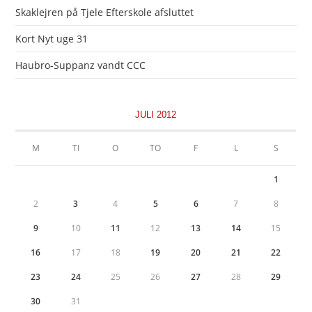
Skaklejren på Tjele Efterskole afsluttet
Kort Nyt uge 31
Haubro-Suppanz vandt CCC
JULI 2012
M
TI
O
TO
F
L
S
1
2
3
4
5
6
7
8
9
10
11
12
13
14
15
16
17
18
19
20
21
22
23
24
25
26
27
28
29
30
31