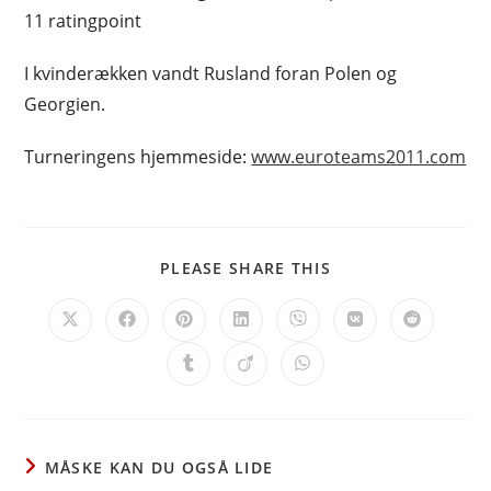
11 ratingpoint
I kvinderækken vandt Rusland foran Polen og
Georgien.
Turneringens hjemmeside:
www.euroteams2011.com
SHARE
PLEASE SHARE THIS
THIS
CONTENT
Opens
Opens
Opens
Opens
Opens
Opens
Opens
in
in
in
in
in
in
in
a
a
a
a
a
a
a
Opens
Opens
Opens
new
new
new
new
new
new
new
in
in
in
window
window
window
window
window
window
window
a
a
a
new
new
new
window
window
window
MÅSKE KAN DU OGSÅ LIDE