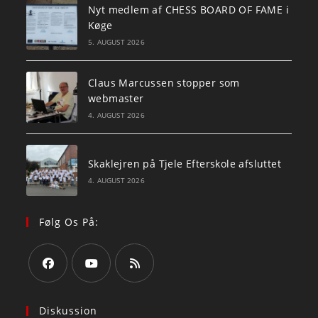
Nyt medlem af CHESS BOARD OF FAME i
Køge
5. AUGUST 2026
Claus Marcussen stopper som
webmaster
4. AUGUST 2026
Skaklejren på Tjele Efterskole afsluttet
4. AUGUST 2026
Følg Os På:
Opens
Opens
Opens
in
in
in
Diskussion