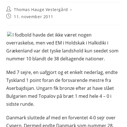
Post
Thomas Hauge Vestergård
author:
Post
11. november 2011
published:
I fodbold havde det ikke været nogen
overraskelse, men ved EM i Holdskak i Halkidiki i
Grækenland var det tyske landshold kun seedet som
nummer 10 blandt de 38 deltagende nationer.
Med 7 sejre, en uafgjort og et enkelt nederlag, endte
Tyskland 1 point foran de forsvarende mestre fra
Aserbajdsjan. Ungarn fik bronze efter at have slået
Bulgarien med Topalov på bræt 1 med hele 4 – 0 i
sidste runde.
Danmark sluttede af med en forventet 4-0 sejr over
Cypern. Dermed endte Danmark som nummer 28.