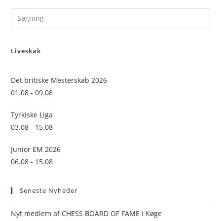
Pre
Es
to
Liveskak
clo
the
sea
Det britiske Mesterskab 2026
pan
01.08 - 09.08
Tyrkiske Liga
03.08 - 15.08
Junior EM 2026
06.08 - 15.08
Seneste Nyheder
Nyt medlem af CHESS BOARD OF FAME i Køge