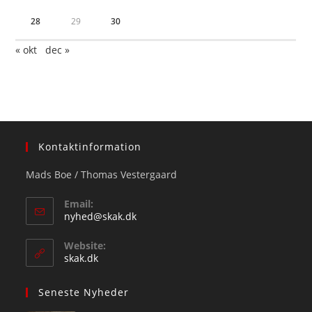
28
29
30
« okt
dec »
Kontaktinformation
Mads Boe / Thomas Vestergaard
Email:
Opens
nyhed@skak.dk
in
your
Website:
application
skak.dk
Seneste Nyheder