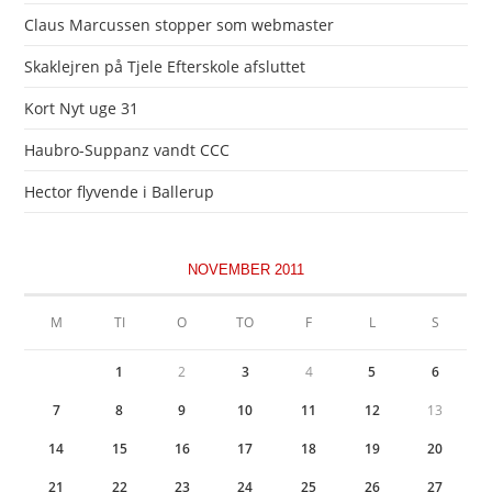
Claus Marcussen stopper som webmaster
Skaklejren på Tjele Efterskole afsluttet
Kort Nyt uge 31
Haubro-Suppanz vandt CCC
Hector flyvende i Ballerup
NOVEMBER 2011
M
TI
O
TO
F
L
S
1
2
3
4
5
6
7
8
9
10
11
12
13
14
15
16
17
18
19
20
21
22
23
24
25
26
27