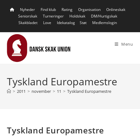
Skip
Nyheder
Find klub
Rating
Organisation
Onlineskak
to
Seniorskak
Turneringer
Holdskak
DM/Hurtigskak
content
Skakbladet
Love
Idekatalog
Støt
Medlemslogin
Menu
Tyskland Europamestre
>
2011
>
november
>
11
>
Tyskland Europamestre
Tyskland Europamestre