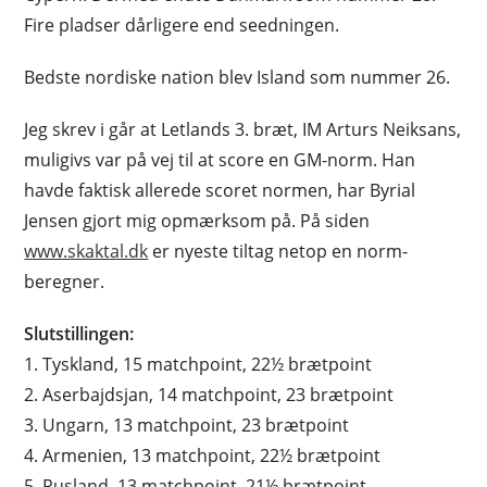
Fire pladser dårligere end seedningen.
Bedste nordiske nation blev Island som nummer 26.
Jeg skrev i går at Letlands 3. bræt, IM Arturs Neiksans,
muligivs var på vej til at score en GM-norm. Han
havde faktisk allerede scoret normen, har Byrial
Jensen gjort mig opmærksom på. På siden
www.skaktal.dk
er nyeste tiltag netop en norm-
beregner.
Slutstillingen:
1. Tyskland, 15 matchpoint, 22½ brætpoint
2. Aserbajdsjan, 14 matchpoint, 23 brætpoint
3. Ungarn, 13 matchpoint, 23 brætpoint
4. Armenien, 13 matchpoint, 22½ brætpoint
5. Rusland, 13 matchpoint, 21½ brætpoint