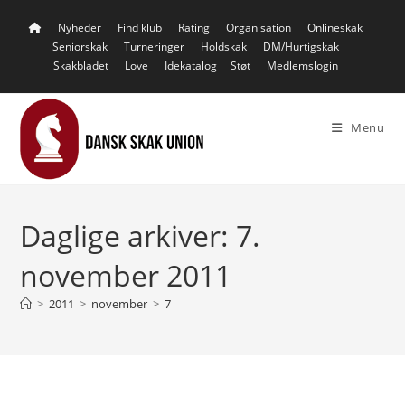
Skip
Nyheder
Find klub
Rating
Organisation
Onlineskak
to
Seniorskak
Turneringer
Holdskak
DM/Hurtigskak
content
Skakbladet
Love
Idekatalog
Støt
Medlemslogin
Menu
Daglige arkiver: 7.
november 2011
>
2011
>
november
>
7