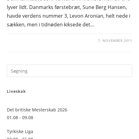
lyver lidt. Danmarks førstebræt, Sune Berg Hansen,
havde verdens nummer 3, Levon Aronian, helt nede i
sækken, men i tidnøden kiksede det…
7. NOVEMBER 2011
Pre
Es
to
Liveskak
clo
the
sea
Det britiske Mesterskab 2026
pan
01.08 - 09.08
Tyrkiske Liga