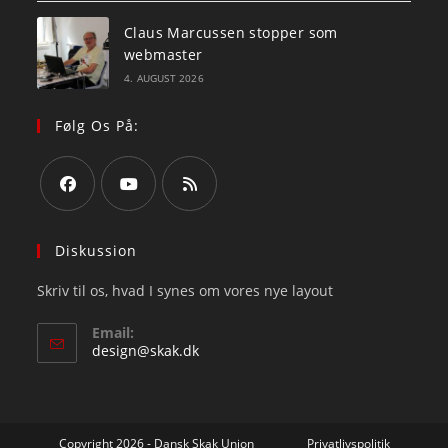
Claus Marcussen stopper som
webmaster
4. AUGUST 2026
Følg Os På:
Opens
Opens
Opens
in
in
in
Diskussion
a
a
a
Skriv til os, hvad I synes om vores nye layout
new
new
new
tab
tab
tab
Email:
Opens
design@skak.dk
in
your
application
Copyright 2026 - Dansk Skak Union
Privatlivspolitik