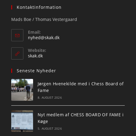
Kontaktinformation
Mads Boe / Thomas Vestergaard
Email:
Opens
nyhed@skak.dk
in
your
Website:
application
skak.dk
Seneste Nyheder
Jørgen Hvenekilde med i Chess Board of
Fame
8. AUGUST 2026
Nyt medlem af CHESS BOARD OF FAME i
Køge
5. AUGUST 2026