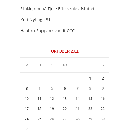
Skaklejren på Tjele Efterskole afsluttet
Kort Nyt uge 31
Haubro-Suppanz vandt CCC
OKTOBER 2011
M
TI
O
TO
F
L
S
1
2
3
4
5
6
7
8
9
10
11
12
13
14
15
16
17
18
19
20
21
22
23
24
25
26
27
28
29
30
31