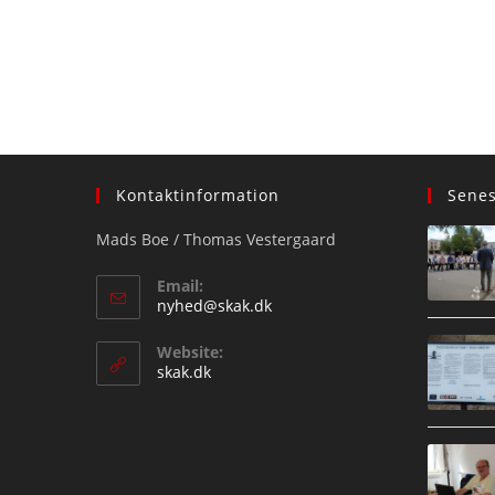
Kontaktinformation
Sene
Mads Boe / Thomas Vestergaard
Email:
Opens
nyhed@skak.dk
in
your
Website:
application
skak.dk