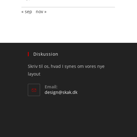
« sep
nov »
Diskussion
Skriv til os, hvad I synes om vores nye
layout
Email:
Opens
design@skak.dk
in
your
application