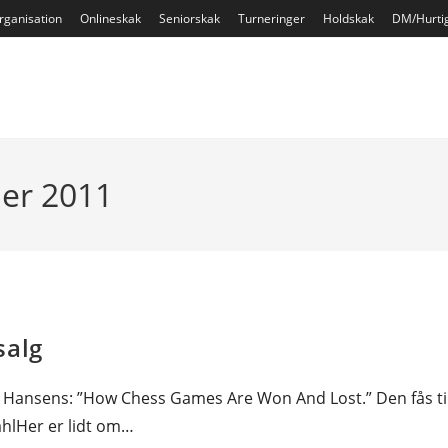
rganisation
Onlineskak
Seniorskak
Turneringer
Holdskak
DM/Hurti
ber 2011
salg
o Hansens: ”How Chess Games Are Won And Lost.” Den fås ti
ahlHer er lidt om…