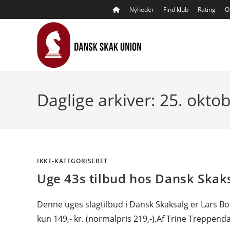
Skip
Nyheder
Find klub
Rating
O
to
content
Daglige arkiver: 25. okto
IKKE-KATEGORISERET
Uge 43s tilbud hos Dansk Skak
Denne uges slagtilbud i Dansk Skaksalg er Lars B
kun 149,- kr. (normalpris 219,-).Af Trine Treppend