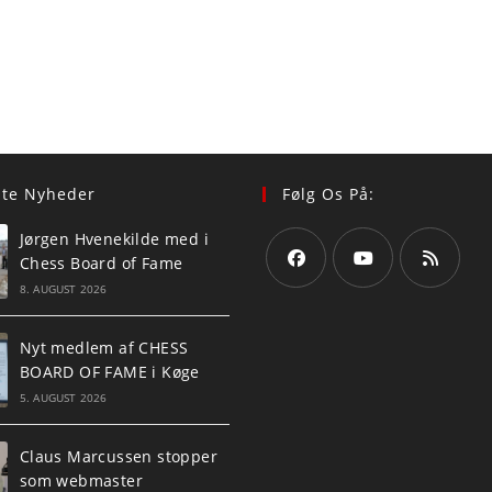
ste Nyheder
Følg Os På:
Jørgen Hvenekilde med i
Chess Board of Fame
8. AUGUST 2026
Opens
Opens
Opens
in
in
in
Nyt medlem af CHESS
a
a
a
BOARD OF FAME i Køge
new
new
new
5. AUGUST 2026
tab
tab
tab
Claus Marcussen stopper
som webmaster