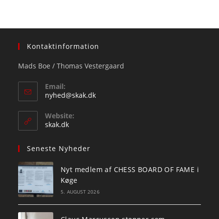
Kontaktinformation
Mads Boe / Thomas Vestergaard
Email:
Opens
nyhed@skak.dk
in
your
Website:
application
skak.dk
Seneste Nyheder
Nyt medlem af CHESS BOARD OF FAME i
Køge
5. AUGUST 2026