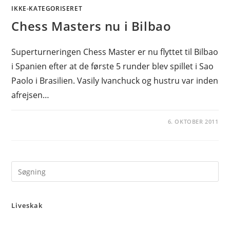
IKKE-KATEGORISERET
Chess Masters nu i Bilbao
Superturneringen Chess Master er nu flyttet til Bilbao
i Spanien efter at de første 5 runder blev spillet i Sao
Paolo i Brasilien. Vasily Ivanchuck og hustru var inden
afrejsen…
6. OKTOBER 2011
Pre
Es
to
Liveskak
clo
the