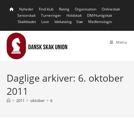
Skip
Nyheder
Find klub
Rating
Organisation
Onlineskak
to
Seniorskak
Turneringer
Holdskak
DM/Hurtigskak
content
Skakbladet
Love
Idekatalog
Støt
Medlemslogin
Menu
Daglige arkiver: 6. oktober
2011
>
2011
>
oktober
>
6