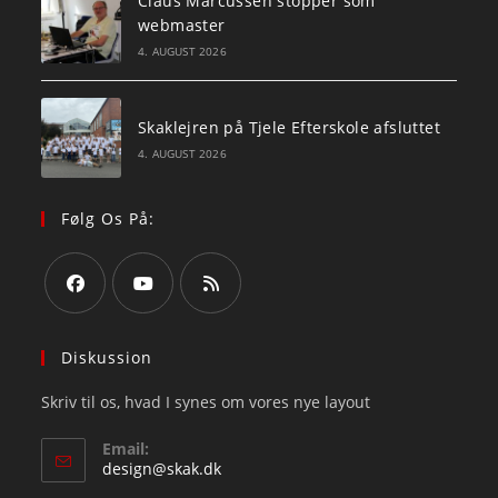
Claus Marcussen stopper som
webmaster
4. AUGUST 2026
Skaklejren på Tjele Efterskole afsluttet
4. AUGUST 2026
Følg Os På:
Opens
Opens
Opens
in
in
in
Diskussion
a
a
a
Skriv til os, hvad I synes om vores nye layout
new
new
new
tab
tab
tab
Email:
Opens
design@skak.dk
in