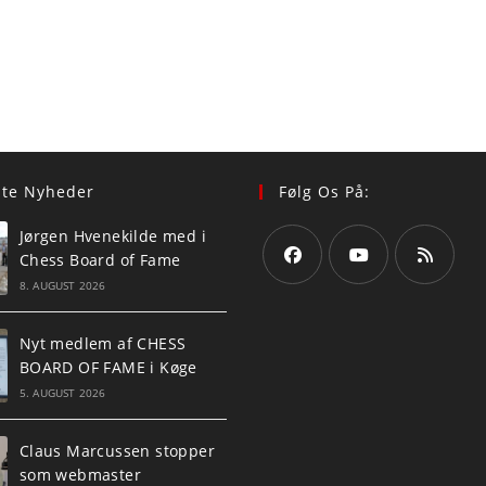
ste Nyheder
Følg Os På:
Jørgen Hvenekilde med i
Chess Board of Fame
8. AUGUST 2026
Opens
Opens
Opens
in
in
in
Nyt medlem af CHESS
a
a
a
BOARD OF FAME i Køge
new
new
new
5. AUGUST 2026
tab
tab
tab
Claus Marcussen stopper
som webmaster