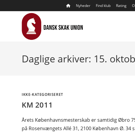
Skip
Nyheder
Find klub
Rating
O
to
content
Daglige arkiver: 15. okto
IKKE-KATEGORISERET
KM 2011
Årets Københavnsmesterskab er samtidig Øbro 75 
på Rosenvængets Allé 31, 2100 København Ø. 34 spil