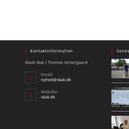
Kontaktinformation
Sene
Mads Boe / Thomas Vestergaard
Email:
Opens
nyhed@skak.dk
in
your
Website:
application
skak.dk