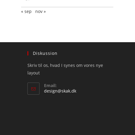
« sep
nov »
Diskussion
Skriv til os, hvad I synes om vores nye
layout
Email:
Opens
design@skak.dk
in
your
application