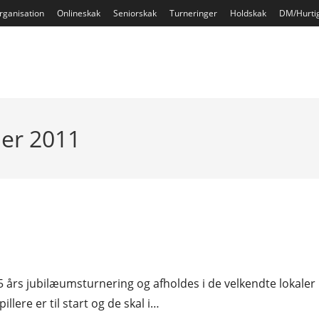
rganisation
Onlineskak
Seniorskak
Turneringer
Holdskak
DM/Hurti
ber 2011
års jubilæumsturnering og afholdes i de velkendte lokaler
lere er til start og de skal i…