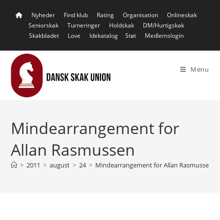
Skip
Nyheder
Find klub
Rating
Organisation
Onlineskak
to
Seniorskak
Turneringer
Holdskak
DM/Hurtigskak
content
Skakbladet
Love
Idekatalog
Støt
Medlemslogin
Menu
Mindearrangement for
Allan Rasmussen
>
2011
>
august
>
24
>
Mindearrangement for Allan Rasmussen