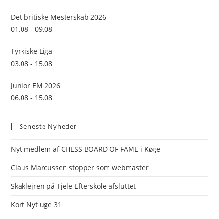
the
sea
Det britiske Mesterskab 2026
pan
01.08 - 09.08
Tyrkiske Liga
03.08 - 15.08
Junior EM 2026
06.08 - 15.08
Seneste Nyheder
Nyt medlem af CHESS BOARD OF FAME i Køge
Claus Marcussen stopper som webmaster
Skaklejren på Tjele Efterskole afsluttet
Kort Nyt uge 31