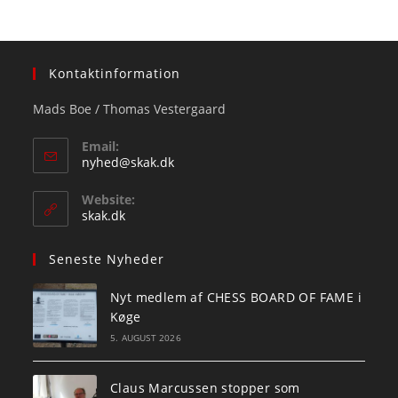
Kontaktinformation
Mads Boe / Thomas Vestergaard
Email:
Opens
nyhed@skak.dk
in
your
Website:
application
skak.dk
Seneste Nyheder
Nyt medlem af CHESS BOARD OF FAME i
Køge
5. AUGUST 2026
Claus Marcussen stopper som