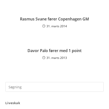
Rasmus Svane fører Copenhagen GM
31. marts 2014
Davor Palo fører med 1 point
31. marts 2013
Pre
Es
to
Liveskak
clo