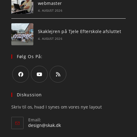
webmaster
4. AUGUST 2026
Skaklejren på Tjele Efterskole afsluttet
4. AUGUST 2026
Følg Os På:
Opens
Opens
Opens
in
in
in
Diskussion
a
a
a
Skriv til os, hvad I synes om vores nye layout
new
new
new
tab
tab
tab
Email:
Opens
design@skak.dk
in
your