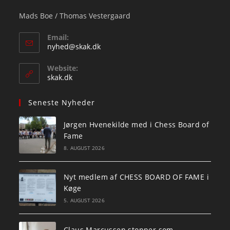
Mads Boe / Thomas Vestergaard
Email:
Opens
nyhed@skak.dk
in
your
Website:
application
skak.dk
Seneste Nyheder
Jørgen Hvenekilde med i Chess Board of
Fame
8. AUGUST 2026
Nyt medlem af CHESS BOARD OF FAME i
Køge
5. AUGUST 2026
Claus Marcussen stopper som