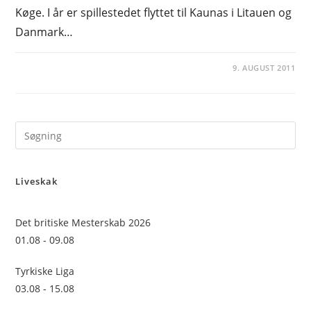
Køge. I år er spillestedet flyttet til Kaunas i Litauen og
Danmark…
9. AUGUST 2011
Pre
Es
to
Liveskak
clo
the
sea
Det britiske Mesterskab 2026
pan
01.08 - 09.08
Tyrkiske Liga
03.08 - 15.08