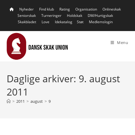
Skip
Nyheder
Find klub
Rating
Organisation
Onlineskak
to
Seniorskak
Turneringer
Holdskak
DM/Hurtigskak
content
Skakbladet
Love
Idekatalog
Støt
Medlemslogin
Menu
Daglige arkiver: 9. august
2011
>
2011
>
august
>
9