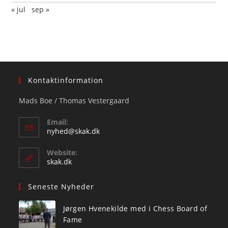
« jul
sep »
Kontaktinformation
Mads Boe / Thomas Vestergaard
Email:
Opens
nyhed@skak.dk
in
your
Website:
application
skak.dk
Seneste Nyheder
Jørgen Hvenekilde med i Chess Board of
Fame