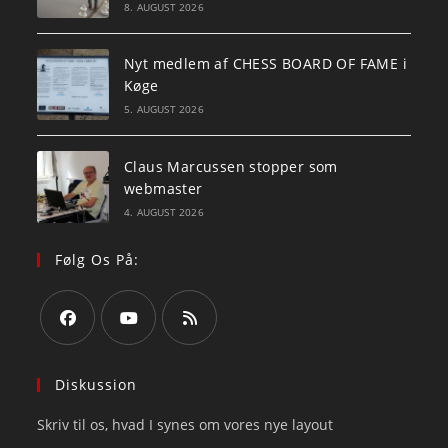
8. AUGUST 2026
Nyt medlem af CHESS BOARD OF FAME i
Køge
5. AUGUST 2026
Claus Marcussen stopper som
webmaster
4. AUGUST 2026
Følg Os På:
Opens
Opens
Opens
in
in
in
Diskussion
a
a
a
Skriv til os, hvad I synes om vores nye layout
new
new
new