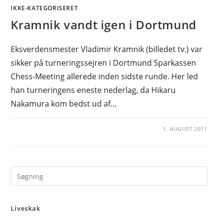
IKKE-KATEGORISERET
Kramnik vandt igen i Dortmund
Eksverdensmester Vladimir Kramnik (billedet tv.) var
sikker på turneringssejren i Dortmund Sparkassen
Chess-Meeting allerede inden sidste runde. Her led
han turneringens eneste nederlag, da Hikaru
Nakamura kom bedst ud af…
1. AUGUST 2011
Pre
Es
to
Liveskak
clo