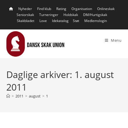
Skip
Nyheder
Find klub
Rating
Organisation
Onlineskak
to
Seniorskak
Turneringer
Holdskak
DM/Hurtigskak
content
Skakbladet
Love
Idekatalog
Støt
Medlemslogin
Menu
Daglige arkiver: 1. august
2011
>
2011
>
august
>
1