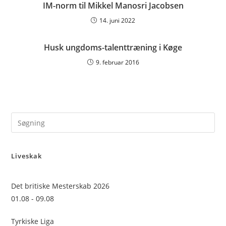
IM-norm til Mikkel Manosri Jacobsen
14. juni 2022
Husk ungdoms-talenttræning i Køge
9. februar 2016
Pre
Es
to
Liveskak
clo
the
sea
Det britiske Mesterskab 2026
pan
01.08 - 09.08
Tyrkiske Liga