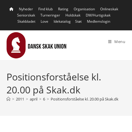
Skip
Nyheder
Find klub
Rating
Organisation
Onlineskak
to
Seniorskak
Turneringer
Holdskak
DM/Hurtigskak
content
Skakbladet
Love
Idekatalog
Støt
Medlemslogin
Menu
Positionsforståelse kl.
20.00 på Skak.dk
>
2011
>
april
>
6
>
Positionsforståelse kl. 20.00 på Skak.dk