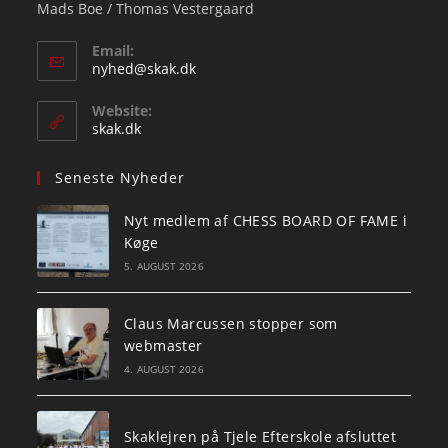
Mads Boe / Thomas Vestergaard
Email:
Opens
nyhed@skak.dk
in
your
Website:
application
skak.dk
Seneste Nyheder
Nyt medlem af CHESS BOARD OF FAME i
Køge
5. AUGUST 2026
Claus Marcussen stopper som
webmaster
4. AUGUST 2026
Skaklejren på Tjele Efterskole afsluttet