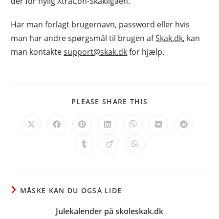
der for nylig XtraCon-Skakligaen.
Har man forlagt brugernavn, password eller hvis
man har andre spørgsmål til brugen af
Skak.dk
, kan
man kontakte
support@skak.dk
for hjælp.
SHARE
PLEASE SHARE THIS
THIS
CONTENT
Opens
Opens
Opens
Opens
Opens
Opens
Opens
in
in
in
in
in
in
in
a
a
a
a
a
a
a
Opens
Opens
Opens
new
new
new
new
new
new
new
in
in
in
window
window
window
window
window
window
window
a
a
a
new
new
new
window
window
window
MÅSKE KAN DU OGSÅ LIDE
Julekalender på skoleskak.dk