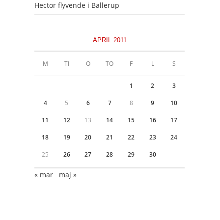
Hector flyvende i Ballerup
APRIL 2011
M
TI
O
TO
F
L
S
1
2
3
4
5
6
7
8
9
10
11
12
13
14
15
16
17
18
19
20
21
22
23
24
25
26
27
28
29
30
« mar
maj »