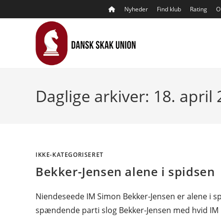
Skip
Nyheder
Find klub
Rating
O
to
content
Daglige arkiver: 18. april
IKKE-KATEGORISERET
Bekker-Jensen alene i spidsen
Niendeseede IM Simon Bekker-Jensen er alene i spi
spændende parti slog Bekker-Jensen med hvid IM