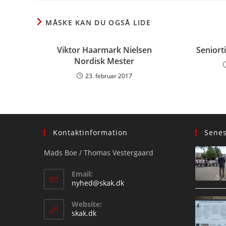
CONTENT
MÅSKE KAN DU OGSÅ LIDE
Viktor Haarmark Nielsen
Seniorti
Nordisk Mester
23. februar 2017
Kontaktinformation
Sene
Mads Boe / Thomas Vestergaard
Email:
Opens
nyhed@skak.dk
in
your
Website:
application
skak.dk