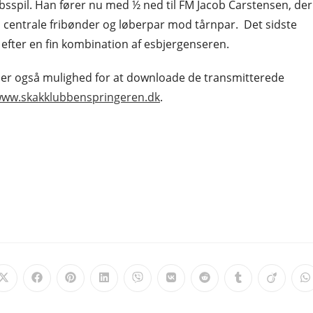
sspil. Han fører nu med ½ ned til FM Jacob Carstensen, der
 centrale fribønder og løberpar mod tårnpar. Det sidste
efter en fin kombination af esbjergenseren.
r der også mulighed for at downloade de transmitterede
ww.skakklubbenspringeren.dk
.
Opens
Opens
Opens
Opens
Opens
Opens
Opens
Opens
Opens
O
in
in
in
in
in
in
in
in
in
i
a
a
a
a
a
a
a
a
a
a
new
new
new
new
new
new
new
new
new
n