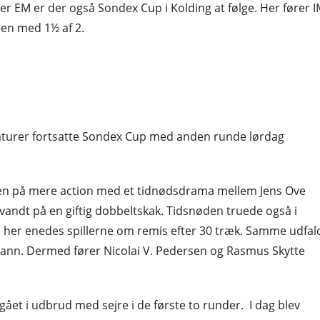
er EM er der også Sondex Cup i Kolding at følge. Her fører 
pen med 1½ af 2.
raturer fortsatte Sondex Cup med anden runde lørdag
ppen på mere action med et tidnødsdrama mellem Jens Ove
vandt på en giftig dobbeltskak. Tidsnøden truede også i
n her enedes spillerne om remis efter 30 træk. Samme udfal
ann. Dermed fører Nicolai V. Pedersen og Rasmus Skytte
 gået i udbrud med sejre i de første to runder. I dag blev