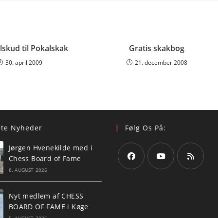
window
window
window
window
window
window
window
window
window
w
lskud til Pokalskak
Gratis skakbog
30. april 2009
21. december 2008
ste Nyheder
Følg Os På:
Jørgen Hvenekilde med i
Chess Board of Fame
8. AUGUST 2026
Opens
Opens
Opens
in
in
in
Nyt medlem af CHESS
a
a
a
BOARD OF FAME i Køge
new
new
new