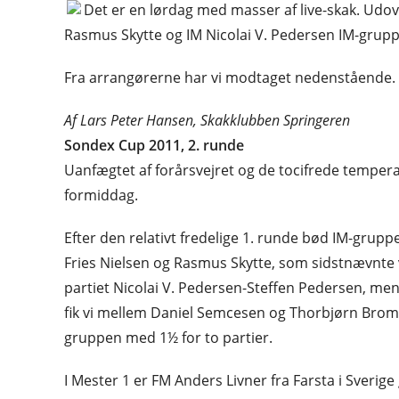
Det er en lørdag med masser af live-skak. Udov
Rasmus Skytte og IM Nicolai V. Pedersen IM-grup
Fra arrangørerne har vi modtaget nedenstående.
Af Lars Peter Hansen, Skakklubben Springeren
Sondex Cup 2011, 2. runde
Uanfægtet af forårsvejret og de tocifrede tempe
formiddag.
Efter den relativt fredelige 1. runde bød IM-gru
Fries Nielsen og Rasmus Skytte, som sidstnævnte 
partiet Nicolai V. Pedersen-Steffen Pedersen, me
fik vi mellem Daniel Semcesen og Thorbjørn Brom
gruppen med 1½ for to partier.
I Mester 1 er FM Anders Livner fra Farsta i Sverige