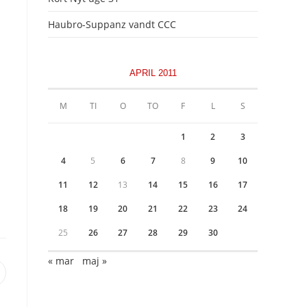
Haubro-Suppanz vandt CCC
APRIL 2011
M
TI
O
TO
F
L
S
1
2
3
4
5
6
7
8
9
10
11
12
13
14
15
16
17
18
19
20
21
22
23
24
25
26
27
28
29
30
« mar
maj »
pens
n
ew