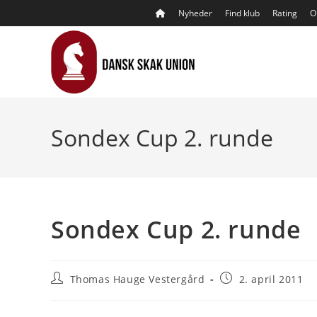
Skip
Nyheder
Find klub
Rating
O
to
content
Sondex Cup 2. runde
Sondex Cup 2. runde
Post
Post
Thomas Hauge Vestergård
2. april 2011
author:
published: