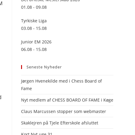
IM
panel.
01.08 - 09.08
Tyrkiske Liga
03.08 - 15.08
Junior EM 2026
06.08 - 15.08
Seneste Nyheder
Jørgen Hvenekilde med i Chess Board of
Fame
d
Nyt medlem af CHESS BOARD OF FAME i Køge
Claus Marcussen stopper som webmaster
Skaklejren på Tjele Efterskole afsluttet
Kort Nyt uge 31