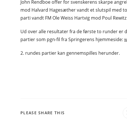
John Rendboe offer for svenskerens skarpe angreb
mod Halvard Hagesæther vandt et slutspil med to
parti vandt FM Ole Weiss Hartvig mod Poul Rewitz 
Ud over alle resultater fra de første to runder e
partier som pgn-fil fra Springerens hjemmeside:
w
2. rundes partier kan gennemspilles herunder.
SHARE
PLEASE SHARE THIS
THIS