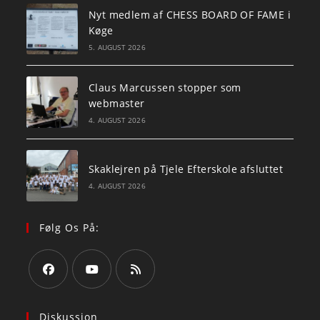
Nyt medlem af CHESS BOARD OF FAME i
Køge
5. AUGUST 2026
Claus Marcussen stopper som
webmaster
4. AUGUST 2026
Skaklejren på Tjele Efterskole afsluttet
4. AUGUST 2026
Følg Os På:
Opens
Opens
Opens
in
in
in
Diskussion