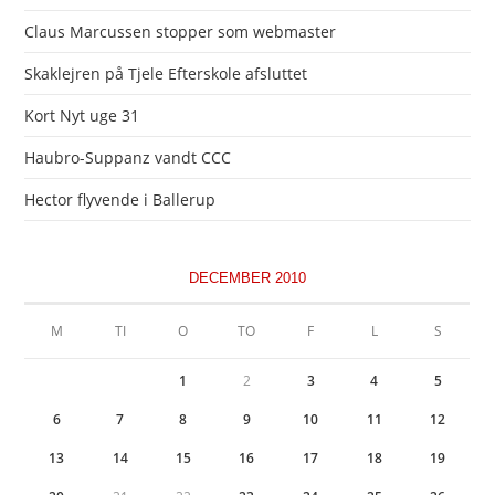
Claus Marcussen stopper som webmaster
Skaklejren på Tjele Efterskole afsluttet
Kort Nyt uge 31
Haubro-Suppanz vandt CCC
Hector flyvende i Ballerup
DECEMBER 2010
M
TI
O
TO
F
L
S
1
2
3
4
5
6
7
8
9
10
11
12
13
14
15
16
17
18
19