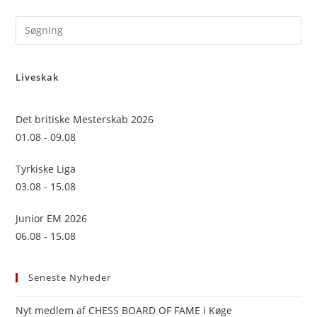
Pre
Es
to
Liveskak
clo
the
sea
Det britiske Mesterskab 2026
pan
01.08 - 09.08
Tyrkiske Liga
03.08 - 15.08
Junior EM 2026
06.08 - 15.08
Seneste Nyheder
Nyt medlem af CHESS BOARD OF FAME i Køge