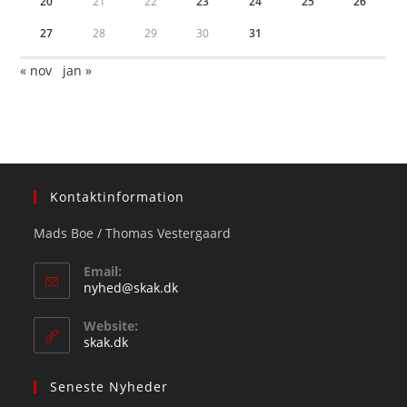
20
21
22
23
24
25
26
27
28
29
30
31
« nov
jan »
Kontaktinformation
Mads Boe / Thomas Vestergaard
Email:
Opens
nyhed@skak.dk
in
your
Website:
application
skak.dk
Seneste Nyheder