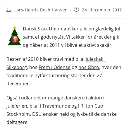
Post
Post
Lars-Henrik Bech Hansen
24. december 2010
author:
published:
Dansk Skak Union ønsker alle en glædelig Jul
samt et godt nytår. Vi takker for året der gik
og håber at 2011 vil blive et aktivt skakår!
Resten af 2010 bliver travl med bl.a.
juleskak i
Silkeborg
, hos
Frem i Odense
og
hos Øbro
, hvor den
traditionelle nytårsturnering starter den 27.
december.
Også i udlandet er mange danskere i aktion i
juleferien, bl.a. i Travemunde og i
Rilton Cup
i
Stockholm. DSU ønsker held og lykke til de danske
deltagere.