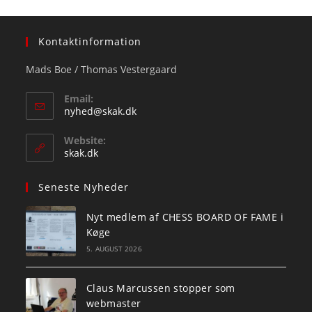
Kontaktinformation
Mads Boe / Thomas Vestergaard
Email:
Opens
nyhed@skak.dk
in
your
Website:
application
skak.dk
Seneste Nyheder
Nyt medlem af CHESS BOARD OF FAME i
Køge
5. AUGUST 2026
Claus Marcussen stopper som
webmaster