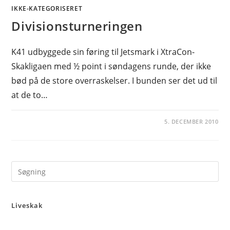
IKKE-KATEGORISERET
Divisionsturneringen
K41 udbyggede sin føring til Jetsmark i XtraCon-
Skakligaen med ½ point i søndagens runde, der ikke
bød på de store overraskelser. I bunden ser det ud til
at de to…
5. DECEMBER 2010
Pre
Es
to
Liveskak
clo
the