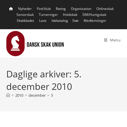
Skip
Nyheder
Find klub
Rating
Organisation
Onlineskak
to
Seniorskak
Turneringer
Holdskak
DM/Hurtigskak
content
Skakbladet
Love
Idekatalog
Støt
Medlemslogin
Menu
Daglige arkiver: 5.
december 2010
>
2010
>
december
>
5