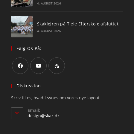
4. AUGUST 2026
Skaklejren på Tjele Efterskole afsluttet
4. AUGUST 2026
Følg Os På:
Opens
Opens
Opens
in
in
in
Diskussion
a
a
a
Skriv til os, hvad I synes om vores nye layout
new
new
new
tab
tab
tab
Email:
Opens
design@skak.dk
in
your
application