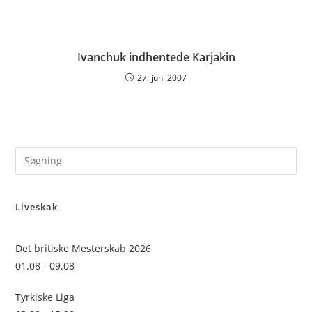
Ivanchuk indhentede Karjakin
27. juni 2007
Pre
Es
to
Liveskak
clo
the
sea
Det britiske Mesterskab 2026
pan
01.08 - 09.08
Tyrkiske Liga