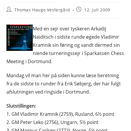
Post
Post
Thomas Hauge Vestergård
12. juli 2009
author:
published:
Med en sejr over tyskeren Arkadij
Naiditsch i sidste runde øgede Vladimir
Kramnik sin føring og vandt dermed sin
niende turneringssejr i Sparkassen Chess
Meeting i Dortmund.
Mandag vil man her på siden kunne læse beretning
fra de sidste to runder fra Erik Søbjerg, der har fulgt
afslutningen ved ringside i Dortmund.
Slutstillingen:
1. GM Vladimir Kramnik (2759), Rusland, 6½ point
2. GM Peter Leko (2756), Ungarn, 5½ point
3. GM Magnus Carlsen (2772), Norge, 5½ point