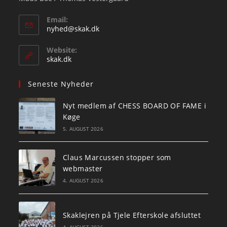
Email:
Opens
nyhed@skak.dk
in
your
Website:
application
skak.dk
Seneste Nyheder
Nyt medlem af CHESS BOARD OF FAME i
Køge
5. AUGUST 2026
Claus Marcussen stopper som
webmaster
4. AUGUST 2026
Skaklejren på Tjele Efterskole afsluttet
4. AUGUST 2026