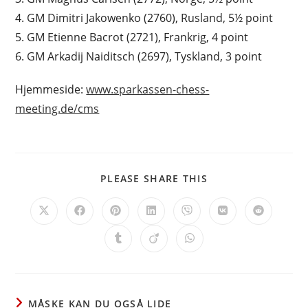
4. GM Dimitri Jakowenko (2760), Rusland, 5½ point
5. GM Etienne Bacrot (2721), Frankrig, 4 point
6. GM Arkadij Naiditsch (2697), Tyskland, 3 point
Hjemmeside:
www.sparkassen-chess-
meeting.de/cms
SHARE
PLEASE SHARE THIS
THIS
CONTENT
Opens
Opens
Opens
Opens
Opens
Opens
Opens
in
in
in
in
in
in
in
a
a
a
a
a
a
a
Opens
Opens
Opens
new
new
new
new
new
new
new
in
in
in
window
window
window
window
window
window
window
a
a
a
new
new
new
window
window
window
MÅSKE KAN DU OGSÅ LIDE