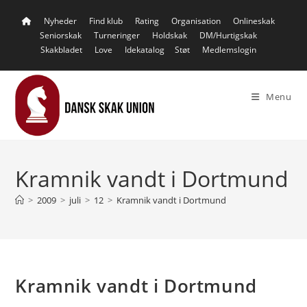
Skip
Nyheder
Find klub
Rating
Organisation
Onlineskak
to
Seniorskak
Turneringer
Holdskak
DM/Hurtigskak
content
Skakbladet
Love
Idekatalog
Støt
Medlemslogin
Menu
Kramnik vandt i Dortmund
>
2009
>
juli
>
12
>
Kramnik vandt i Dortmund
Kramnik vandt i Dortmund