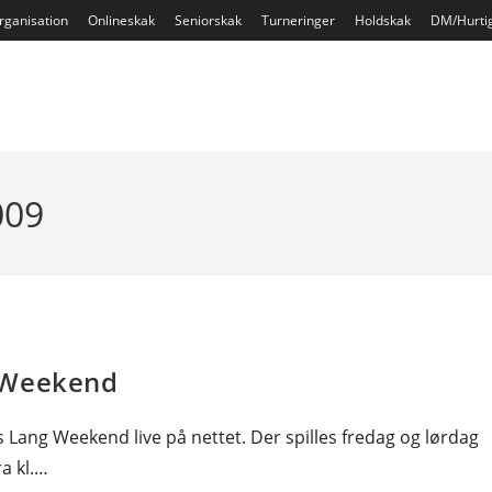
rganisation
Onlineskak
Seniorskak
Turneringer
Holdskak
DM/Hurti
009
g Weekend
 Lang Weekend live på nettet. Der spilles fredag og lørdag
ra kl.…