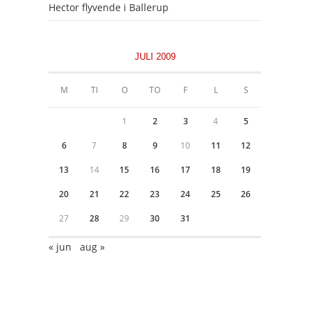
Hector flyvende i Ballerup
JULI 2009
M
TI
O
TO
F
L
S
1
2
3
4
5
6
7
8
9
10
11
12
13
14
15
16
17
18
19
20
21
22
23
24
25
26
27
28
29
30
31
« jun
aug »