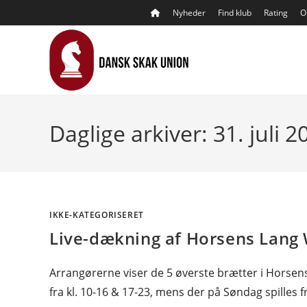
Skip
Nyheder
Find klub
Rating
O
to
content
Daglige arkiver: 31. juli 2
IKKE-KATEGORISERET
Live-dækning af Horsens Lan
Arrangørerne viser de 5 øverste brætter i Horsens
fra kl. 10-16 & 17-23, mens der på Søndag spilles f