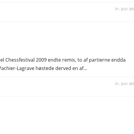
31. JULI 20
Biel Chessfestival 2009 endte remis, to af partierne endda
Vachier-Lagrave høstede derved en af…
31. JULI 20