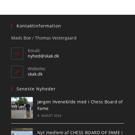
Kontaktinformation
Mads Boe / Thomas Vestergaard
Email:
Opens
nyhed@skak.dk
in
your
Website:
application
skak.dk
Seneste Nyheder
Jørgen Hvenekilde med i Chess Board of
Fame
8. AUGUST 2026
Nyt medlem af CHESS BOARD OF FAME i