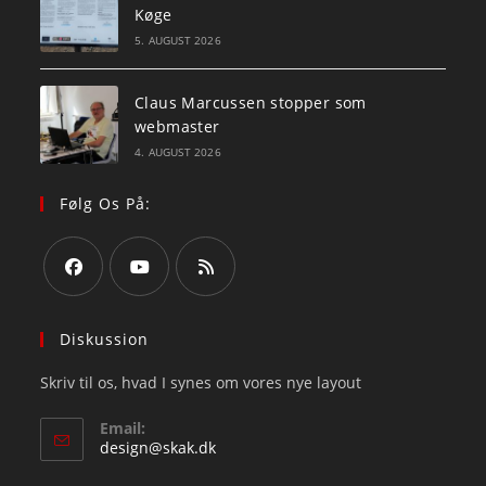
Køge
5. AUGUST 2026
Claus Marcussen stopper som
webmaster
4. AUGUST 2026
Følg Os På:
Opens
Opens
Opens
in
in
in
Diskussion
a
a
a
Skriv til os, hvad I synes om vores nye layout
new
new
new
tab
tab
tab
Email:
Opens
design@skak.dk
in
your