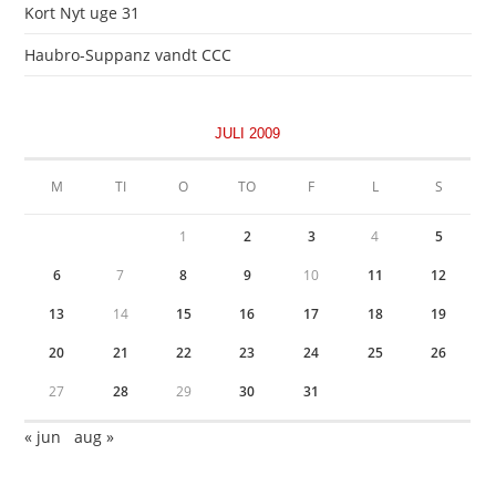
Kort Nyt uge 31
Haubro-Suppanz vandt CCC
JULI 2009
M
TI
O
TO
F
L
S
1
2
3
4
5
6
7
8
9
10
11
12
13
14
15
16
17
18
19
20
21
22
23
24
25
26
27
28
29
30
31
« jun
aug »