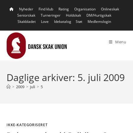
Skip
Nyheder
Find klub
Rating
Organisation
Onlineskak
to
Seniorskak
Turneringer
Holdskak
DM/Hurtigskak
content
Skakbladet
Love
Idekatalog
Støt
Medlemslogin
Menu
Daglige arkiver: 5. juli 2009
>
2009
>
juli
>
5
IKKE-KATEGORISERET