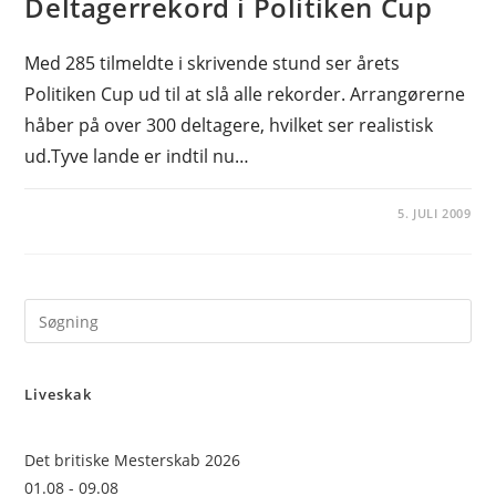
Deltagerrekord i Politiken Cup
Med 285 tilmeldte i skrivende stund ser årets
Politiken Cup ud til at slå alle rekorder. Arrangørerne
håber på over 300 deltagere, hvilket ser realistisk
ud.Tyve lande er indtil nu…
5. JULI 2009
Pre
Es
to
Liveskak
clo
the
sea
Det britiske Mesterskab 2026
pan
01.08 - 09.08