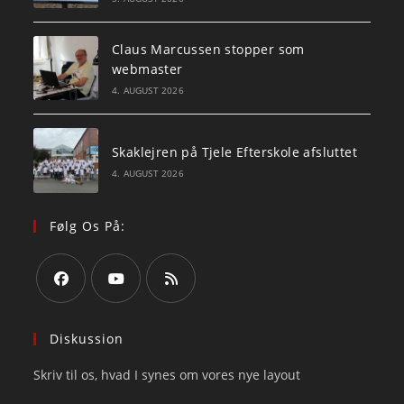
Claus Marcussen stopper som
webmaster
4. AUGUST 2026
Skaklejren på Tjele Efterskole afsluttet
4. AUGUST 2026
Følg Os På:
Opens
Opens
Opens
in
in
in
Diskussion
a
a
a
Skriv til os, hvad I synes om vores nye layout
new
new
new
tab
tab
tab