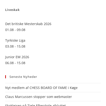
to
Liveskak
clo
the
sea
Det britiske Mesterskab 2026
pan
01.08 - 09.08
Tyrkiske Liga
03.08 - 15.08
Junior EM 2026
06.08 - 15.08
Seneste Nyheder
Nyt medlem af CHESS BOARD OF FAME i Køge
Claus Marcussen stopper som webmaster
Skaklejren på Tjele Efterskole afsluttet