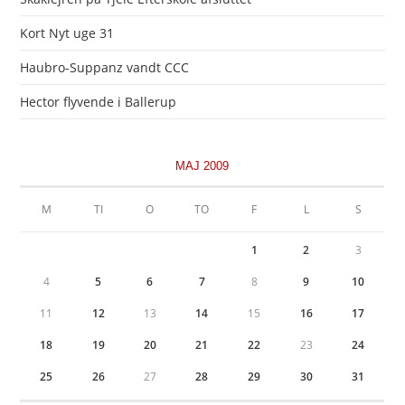
Kort Nyt uge 31
Haubro-Suppanz vandt CCC
Hector flyvende i Ballerup
MAJ 2009
M
TI
O
TO
F
L
S
1
2
3
4
5
6
7
8
9
10
11
12
13
14
15
16
17
18
19
20
21
22
23
24
25
26
27
28
29
30
31