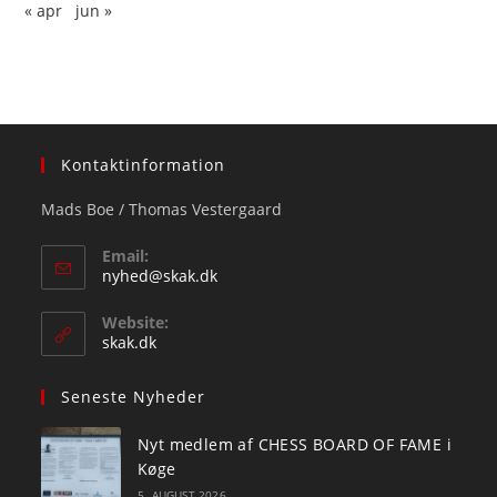
« apr
jun »
Kontaktinformation
Mads Boe / Thomas Vestergaard
Email:
Opens
nyhed@skak.dk
in
your
Website:
application
skak.dk
Seneste Nyheder
Nyt medlem af CHESS BOARD OF FAME i
Køge
5. AUGUST 2026