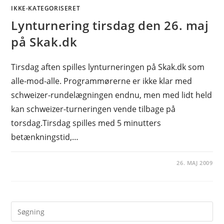
IKKE-KATEGORISERET
Lynturnering tirsdag den 26. maj
på Skak.dk
Tirsdag aften spilles lynturneringen på Skak.dk som
alle-mod-alle. Programmørerne er ikke klar med
schweizer-rundelægningen endnu, men med lidt held
kan schweizer-turneringen vende tilbage på
torsdag.Tirsdag spilles med 5 minutters
betænkningstid,…
26. MAJ 2009
Pre
Es