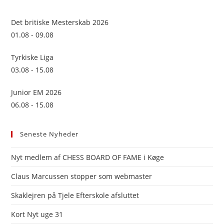
the
sea
Det britiske Mesterskab 2026
pan
01.08 - 09.08
Tyrkiske Liga
03.08 - 15.08
Junior EM 2026
06.08 - 15.08
Seneste Nyheder
Nyt medlem af CHESS BOARD OF FAME i Køge
Claus Marcussen stopper som webmaster
Skaklejren på Tjele Efterskole afsluttet
Kort Nyt uge 31