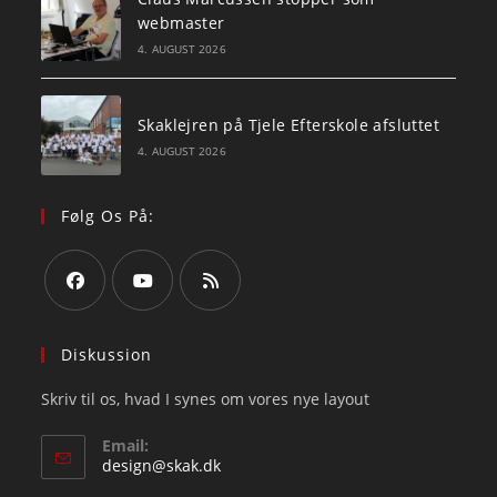
webmaster
4. AUGUST 2026
Skaklejren på Tjele Efterskole afsluttet
4. AUGUST 2026
Følg Os På:
Opens
Opens
Opens
in
in
in
Diskussion
a
a
a
Skriv til os, hvad I synes om vores nye layout
new
new
new
tab
tab
tab
Email:
Opens
design@skak.dk
in