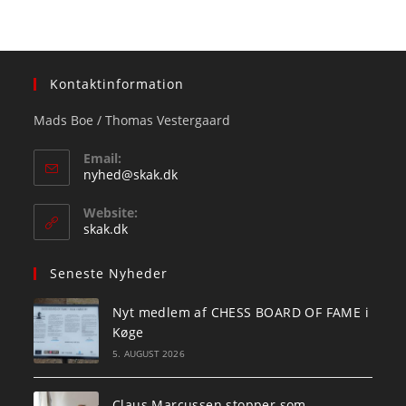
Kontaktinformation
Mads Boe / Thomas Vestergaard
Email:
Opens
nyhed@skak.dk
in
your
Website:
application
skak.dk
Seneste Nyheder
Nyt medlem af CHESS BOARD OF FAME i
Køge
5. AUGUST 2026
Claus Marcussen stopper som