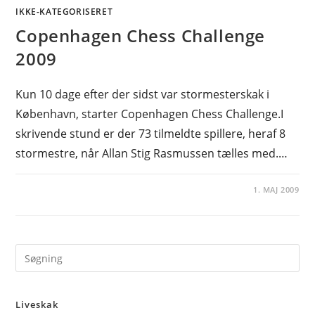
IKKE-KATEGORISERET
Copenhagen Chess Challenge
2009
Kun 10 dage efter der sidst var stormesterskak i
København, starter Copenhagen Chess Challenge.I
skrivende stund er der 73 tilmeldte spillere, heraf 8
stormestre, når Allan Stig Rasmussen tælles med.…
1. MAJ 2009
Pre
Es
to
Liveskak
clo