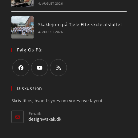
4. AUGUST 2026
Skaklejren på Tjele Efterskole afsluttet
4. AUGUST 2026
Følg Os På:
Opens
Opens
Opens
in
in
in
Diskussion
a
a
a
Skriv til os, hvad I synes om vores nye layout
new
new
new
tab
tab
tab
Email:
Opens
design@skak.dk
in
your
application