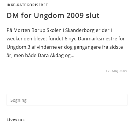
IKKE-KATEGORISERET
DM for Ungdom 2009 slut
På Morten Børup Skolen i Skanderborg er der i
weekenden blevet fundet 6 nye Danmarksmestre for
Ungdom.3 af vinderne er dog gengangere fra sidste
år, men både Dara Akdag og…
17. MAJ 2009
Pre
Es
to
Liveskak
clo
the