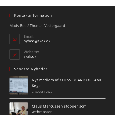
Kontaktinformation
Mads Boe / Thomas Vestergaard
Email:
Opens
nyhed@skak.dk
in
your
Website:
application
skak.dk
Seneste Nyheder
Nyt medlem af CHESS BOARD OF FAME i
Køge
5. AUGUST 2026
Claus Marcussen stopper som
webmaster