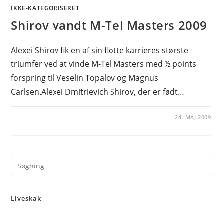
IKKE-KATEGORISERET
Shirov vandt M-Tel Masters 2009
Alexei Shirov fik en af sin flotte karrieres største
triumfer ved at vinde M-Tel Masters med ½ points
forspring til Veselin Topalov og Magnus
Carlsen.Alexei Dmitrievich Shirov, der er født…
24. MAJ 2009
Pre
Es
to
Liveskak
clo
the