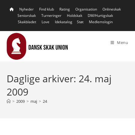
Skip
Nyheder
Find klub
Rating
Organisation
Onlineskak
to
Seniorskak
Turneringer
Holdskak
DM/Hurtigskak
content
Skakbladet
Love
Idekatalog
Støt
Medlemslogin
Menu
Daglige arkiver: 24. maj
2009
>
2009
>
maj
>
24