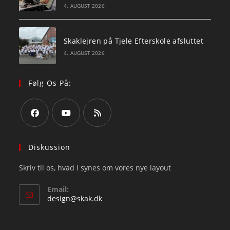
4. AUGUST 2026
Skaklejren på Tjele Efterskole afsluttet
4. AUGUST 2026
Følg Os På:
Opens
Opens
Opens
in
in
in
Diskussion
a
a
a
Skriv til os, hvad I synes om vores nye layout
new
new
new
tab
tab
tab
Email:
Opens
design@skak.dk
in
your
application