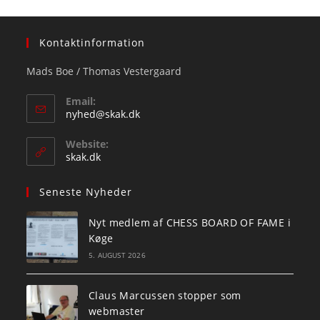
Kontaktinformation
Mads Boe / Thomas Vestergaard
Email:
Opens
nyhed@skak.dk
in
your
Website:
application
skak.dk
Seneste Nyheder
Nyt medlem af CHESS BOARD OF FAME i
Køge
5. AUGUST 2026
Claus Marcussen stopper som
webmaster