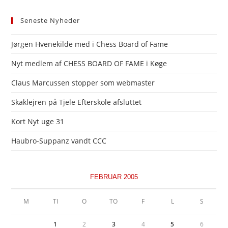
Seneste Nyheder
Jørgen Hvenekilde med i Chess Board of Fame
Nyt medlem af CHESS BOARD OF FAME i Køge
Claus Marcussen stopper som webmaster
Skaklejren på Tjele Efterskole afsluttet
Kort Nyt uge 31
Haubro-Suppanz vandt CCC
FEBRUAR 2005
M
TI
O
TO
F
L
S
1
2
3
4
5
6