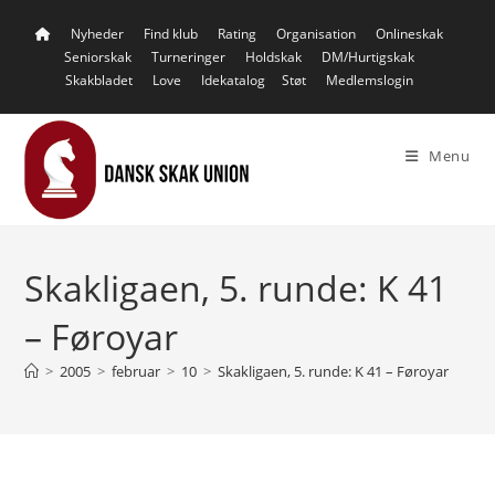
Skip
Nyheder
Find klub
Rating
Organisation
Onlineskak
to
Seniorskak
Turneringer
Holdskak
DM/Hurtigskak
content
Skakbladet
Love
Idekatalog
Støt
Medlemslogin
Menu
Skakligaen, 5. runde: K 41
– Føroyar
>
2005
>
februar
>
10
>
Skakligaen, 5. runde: K 41 – Føroyar