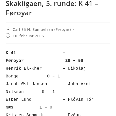
Skakligaen, 5. runde: K 41 –
Føroyar
Post
Carl Eli N. Samuelsen (Føroyar)
author:
Post
10. februar 2005
published:
K 41 –
Føroyar 2½ – 5½
Henrik El-Kher – Nikolaj
Borge 0 – 1
Jacob Øst Hansen – John Arni
Nilssen 0 – 1
Esben Lund – Flóvin Tór
Næs 1 – 0
Kristen Schmidt – Eyðun