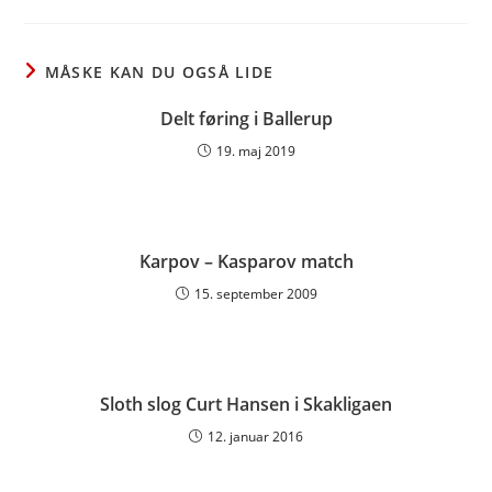
a
a
a
new
new
new
window
window
window
MÅSKE KAN DU OGSÅ LIDE
Delt føring i Ballerup
19. maj 2019
Karpov – Kasparov match
15. september 2009
Sloth slog Curt Hansen i Skakligaen
12. januar 2016