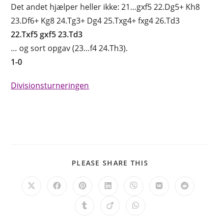
Det andet hjælper heller ikke: 21…gxf5 22.Dg5+ Kh8
23.Df6+ Kg8 24.Tg3+ Dg4 25.Txg4+ fxg4 26.Td3
22.Txf5 gxf5 23.Td3
… og sort opgav (23…f4 24.Th3).
1-0
Divisionsturneringen
SHARE
PLEASE SHARE THIS
THIS
CONTENT
Opens
Opens
Opens
Opens
Opens
Opens
Opens
in
in
in
in
in
in
in
a
a
a
a
a
a
a
Opens
Opens
Opens
new
new
new
new
new
new
new
in
in
in
window
window
window
window
window
window
window