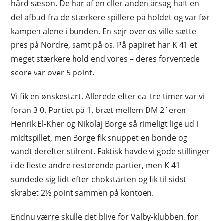
hård sæson. De har af en eller anden årsag haft en
del afbud fra de stærkere spillere på holdet og var før
kampen alene i bunden. En sejr over os ville sætte
pres på Nordre, samt på os. På papiret har K 41 et
meget stærkere hold end vores – deres forventede
score var over 5 point.
Vi fik en ønskestart. Allerede efter ca. tre timer var vi
foran 3-0. Partiet på 1. bræt mellem DM 2´eren
Henrik El-Kher og Nikolaj Borge så rimeligt lige ud i
midtspillet, men Borge fik snuppet en bonde og
vandt derefter stilrent. Faktisk havde vi gode stillinger
i de fleste andre resterende partier, men K 41
sundede sig lidt efter chokstarten og fik til sidst
skrabet 2½ point sammen på kontoen.
Endnu værre skulle det blive for Valby-klubben, for