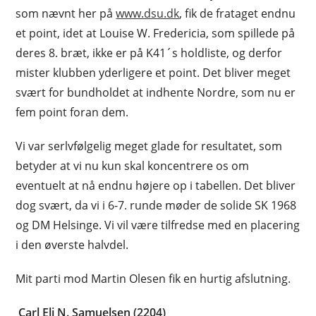
som nævnt her på
www.dsu.dk
, fik de frataget endnu
et point, idet at Louise W. Fredericia, som spillede på
deres 8. bræt, ikke er på K41´s holdliste, og derfor
mister klubben yderligere et point. Det bliver meget
svært for bundholdet at indhente Nordre, som nu er
fem point foran dem.
Vi var serlvfølgelig meget glade for resultatet, som
betyder at vi nu kun skal koncentrere os om
eventuelt at nå endnu højere op i tabellen. Det bliver
dog svært, da vi i 6-7. runde møder de solide SK 1968
og DM Helsinge. Vi vil være tilfredse med en placering
i den øverste halvdel.
Mit parti mod Martin Olesen fik en hurtig afslutning.
Carl Eli N. Samuelsen (2204)