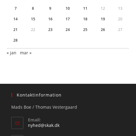
7
8
9
10
11
12
13
14
15
16
17
18
19
20
21
22
23
24
25
26
27
28
« jan
mar »
Kontaktinformation
Mads Boe / Thomas Vestergaard
Email:
Opens
nyhed@skak.dk
in
your