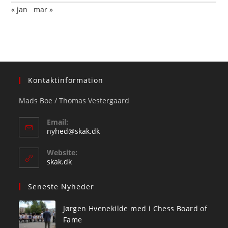
« jan
mar »
Kontaktinformation
Mads Boe / Thomas Vestergaard
Email:
Opens
nyhed@skak.dk
in
your
Website:
application
skak.dk
Seneste Nyheder
Jørgen Hvenekilde med i Chess Board of
Fame