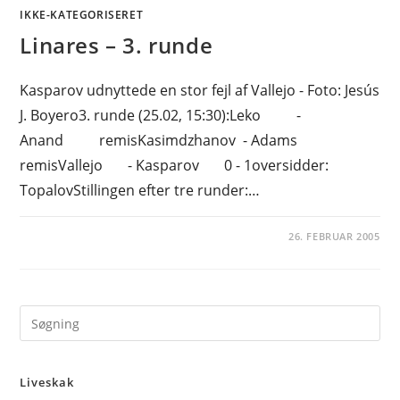
IKKE-KATEGORISERET
Linares – 3. runde
Kasparov udnyttede en stor fejl af Vallejo - Foto: Jesús
J. Boyero3. runde (25.02, 15:30):Leko -
Anand remisKasimdzhanov - Adams
remisVallejo - Kasparov 0 - 1oversidder:
TopalovStillingen efter tre runder:…
26. FEBRUAR 2005
Pre
Es
to
Liveskak
clo