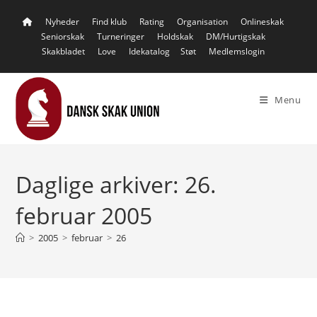
Skip
Nyheder
Find klub
Rating
Organisation
Onlineskak
to
Seniorskak
Turneringer
Holdskak
DM/Hurtigskak
content
Skakbladet
Love
Idekatalog
Støt
Medlemslogin
Menu
Daglige arkiver: 26.
februar 2005
>
2005
>
februar
>
26