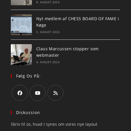
8. AUGUST 2026
Nyt medlem af CHESS BOARD OF FAME i
Køge
5. AUGUST 2026
Claus Marcussen stopper som
webmaster
4. AUGUST 2026
Følg Os På:
Opens
Opens
Opens
in
in
in
Diskussion
a
a
a
Skriv til os, hvad I synes om vores nye layout
new
new
new