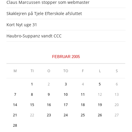
Claus Marcussen stopper som webmaster
Skaklejren på Tjele Efterskole afsluttet
Kort Nyt uge 31
Haubro-Suppanz vandt CCC
FEBRUAR 2005
M
TI
O
TO
F
L
S
1
2
3
4
5
6
7
8
9
10
11
12
13
14
15
16
17
18
19
20
21
22
23
24
25
26
27
28