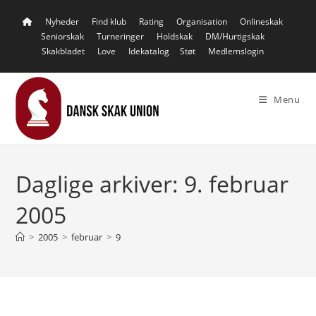
Skip
Nyheder
Find klub
Rating
Organisation
Onlineskak
to
Seniorskak
Turneringer
Holdskak
DM/Hurtigskak
content
Skakbladet
Love
Idekatalog
Støt
Medlemslogin
Menu
Daglige arkiver: 9. februar
2005
>
2005
>
februar
>
9