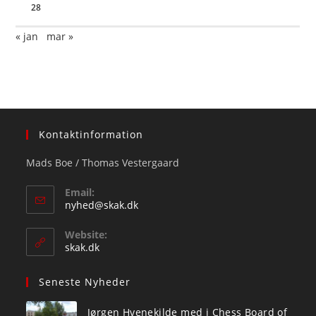
28
« jan
mar »
Kontaktinformation
Mads Boe / Thomas Vestergaard
Email:
Opens
nyhed@skak.dk
in
your
Website:
application
skak.dk
Seneste Nyheder
Jørgen Hvenekilde med i Chess Board of