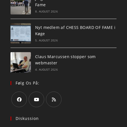
Fame
8. AUGUST 2026
Nyt medlem af CHESS BOARD OF FAME i
Køge
5. AUGUST 2026
Claus Marcussen stopper som
webmaster
4. AUGUST 2026
Følg Os På:
Opens
Opens
Opens
in
in
in
Diskussion
a
a
a