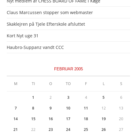
Nyt medlem af CHESS BOARD OF FAME i Køge
Claus Marcussen stopper som webmaster
Skaklejren på Tjele Efterskole afsluttet
Kort Nyt uge 31
Haubro-Suppanz vandt CCC
FEBRUAR 2005
M
TI
O
TO
F
L
S
1
2
3
4
5
6
7
8
9
10
11
12
13
14
15
16
17
18
19
20
21
22
23
24
25
26
27