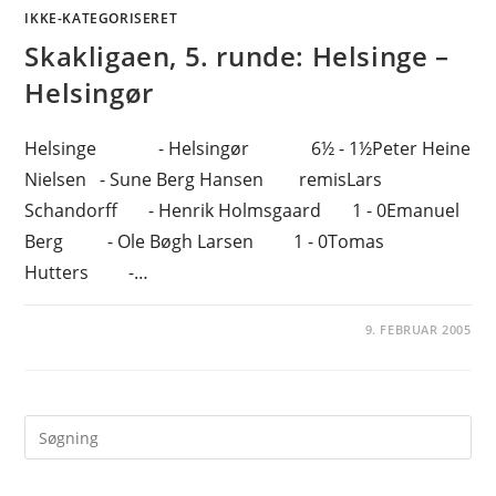
IKKE-KATEGORISERET
Skakligaen, 5. runde: Helsinge –
Helsingør
Helsinge - Helsingør 6½ - 1½Peter Heine
Nielsen - Sune Berg Hansen remisLars
Schandorff - Henrik Holmsgaard 1 - 0Emanuel
Berg - Ole Bøgh Larsen 1 - 0Tomas
Hutters -…
9. FEBRUAR 2005
Pre
Es
to