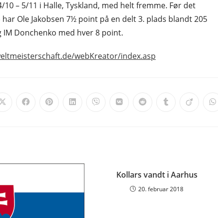
4/10 – 5/11 i Halle, Tyskland, med helt fremme. Før det
 har Ole Jakobsen 7½ point på en delt 3. plads blandt 205
og IM Donchenko med hver 8 point.
eltmeisterschaft.de/webKreator/index.asp
Opens
Opens
Opens
Opens
Opens
Opens
Opens
Opens
Opens
O
in
in
in
in
in
in
in
in
in
i
a
a
a
a
a
a
a
a
a
a
new
new
new
new
new
new
new
new
new
n
window
window
window
window
window
window
window
window
window
w
Kollars vandt i Aarhus
20. februar 2018