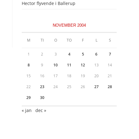
Hector flyvende i Ballerup
NOVEMBER 2004
M
TI
O
TO
F
L
S
1
2
3
4
5
6
7
8
9
10
11
12
13
14
15
16
17
18
19
20
21
22
23
24
25
26
27
28
29
30
« jan
dec »