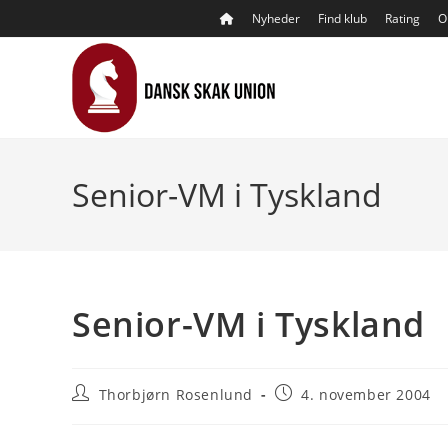
Skip
Nyheder
Find klub
Rating
O
to
content
Senior-VM i Tyskland
Senior-VM i Tyskland
Post
Post
Thorbjørn Rosenlund
4. november 2004
author:
published: