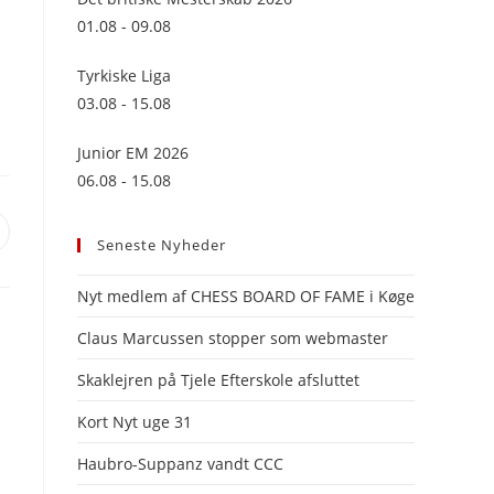
panel.
01.08 - 09.08
Tyrkiske Liga
03.08 - 15.08
Junior EM 2026
06.08 - 15.08
pens
Seneste Nyheder
n
ew
Nyt medlem af CHESS BOARD OF FAME i Køge
indow
Claus Marcussen stopper som webmaster
Skaklejren på Tjele Efterskole afsluttet
Kort Nyt uge 31
Haubro-Suppanz vandt CCC