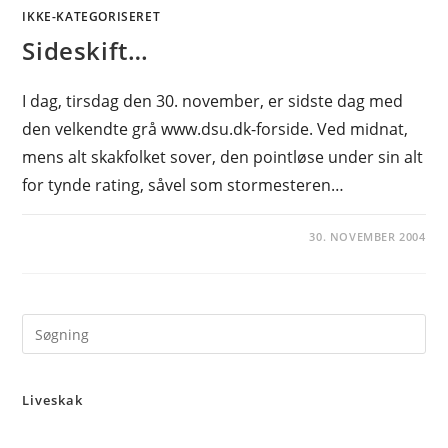
IKKE-KATEGORISERET
Sideskift…
I dag, tirsdag den 30. november, er sidste dag med
den velkendte grå www.dsu.dk-forside. Ved midnat,
mens alt skakfolket sover, den pointløse under sin alt
for tynde rating, såvel som stormesteren…
30. NOVEMBER 2004
Pre
Es
to
Liveskak
clo
the