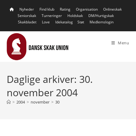
Skip
Nyheder
Find klub
Rating
Organisation
Onlineskak
to
Seniorskak
Turneringer
Holdskak
DM/Hurtigskak
content
Skakbladet
Love
Idekatalog
Støt
Medlemslogin
Menu
Daglige arkiver: 30.
november 2004
>
2004
>
november
>
30