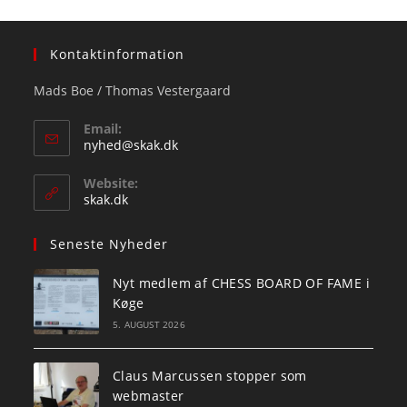
Kontaktinformation
Mads Boe / Thomas Vestergaard
Email:
Opens
nyhed@skak.dk
in
your
Website:
application
skak.dk
Seneste Nyheder
Nyt medlem af CHESS BOARD OF FAME i
Køge
5. AUGUST 2026
Claus Marcussen stopper som
webmaster