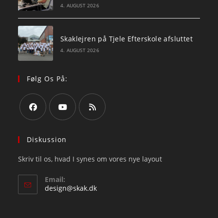
4. AUGUST 2026
Skaklejren på Tjele Efterskole afsluttet
4. AUGUST 2026
Følg Os På:
Opens
Opens
Opens
in
in
in
Diskussion
a
a
a
Skriv til os, hvad I synes om vores nye layout
new
new
new
tab
tab
tab
Email:
Opens
design@skak.dk
in
your
application