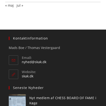
« maj
jul »
Kontaktinformation
Mads Boe / Thomas Vestergaard
Email:
Opens
nyhed@skak.dk
in
your
Website:
application
skak.dk
Seneste Nyheder
Nyt medlem af CHESS BOARD OF FAME i
Køge