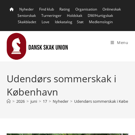
Skip
Nyheder
Find klub
Rating
Organisation
Onlineskak
to
Seniorskak
Turneringer
Holdskak
DM/Hurtigskak
content
Skakbladet
Love
Idekatalog
Støt
Medlemslogin
Menu
Udendørs sommerskak i
København
>
2026
>
juni
>
17
>
Nyheder
>
Udendørs sommerskak i Københ