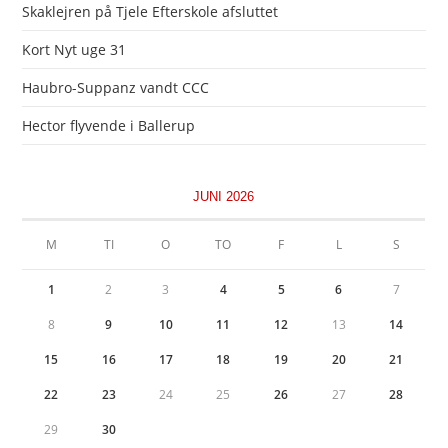
Skaklejren på Tjele Efterskole afsluttet
Kort Nyt uge 31
Haubro-Suppanz vandt CCC
Hector flyvende i Ballerup
JUNI 2026
M
TI
O
TO
F
L
S
1
2
3
4
5
6
7
8
9
10
11
12
13
14
15
16
17
18
19
20
21
22
23
24
25
26
27
28
29
30