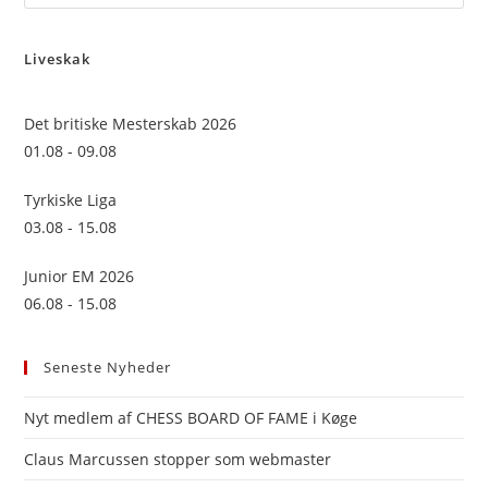
Es
to
Liveskak
clo
the
sea
Det britiske Mesterskab 2026
pan
01.08 - 09.08
Tyrkiske Liga
03.08 - 15.08
Junior EM 2026
06.08 - 15.08
Seneste Nyheder
Nyt medlem af CHESS BOARD OF FAME i Køge
Claus Marcussen stopper som webmaster