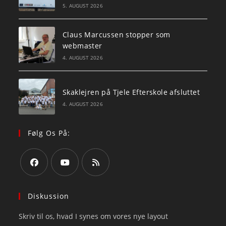
5. AUGUST 2026
Claus Marcussen stopper som
webmaster
4. AUGUST 2026
Skaklejren på Tjele Efterskole afsluttet
4. AUGUST 2026
Følg Os På:
Opens
Opens
Opens
in
in
in
Diskussion
a
a
a
Skriv til os, hvad I synes om vores nye layout
new
new
new